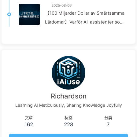
2025-08-06
【100 Miljarder Dollar av Smärtsamma
Lärdomar】Varför AI-assistenter som
företag investerar stort i alltid
"glömmer" i kritiska stunder, medan
konkurrenter uppnått en
prestationsökning på 90%? — Lär
känna AI169
Richardson
Learning AI Meticulously, Sharing Knowledge Joyfully
文章
标签
分类
162
228
7