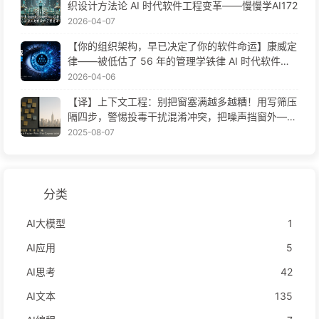
织设计方法论 AI 时代软件工程变革——慢慢学AI172
2026-04-07
【你的组织架构，早已决定了你的软件命运】康威定
律——被低估了 56 年的管理学铁律 AI 时代软件工
程变革——慢慢学AI171
2026-04-06
【译】上下文工程：别把窗塞满越多越糟！用写筛压
隔四步，警惕投毒干扰混淆冲突，把噪声挡窗外——
慢慢学AI170
2025-08-07
分类
AI大模型
1
AI应用
5
AI思考
42
AI文本
135