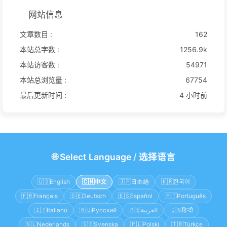
网站信息
文章数目 :
162
本站总字数 :
1256.9k
本站访客数 :
54971
本站总浏览量 :
67754
最后更新时间 :
4 小时前
🌐
Select Language
/
选择语言
🇺🇸
English
🇨🇳
中文
🇯🇵
日本語
🇰🇷
한국어
🇫🇷
Français
🇩🇪
Deutsch
🇪🇸
Español
🇵🇹
Português
🇮🇹
Italiano
🇷🇺
Русский
🇦🇪
العربية
🇮🇳
हिन्दी
🇳🇱
Nederlands
🇸🇪
Svenska
🇵🇱
Polski
🇹🇷
Türkçe