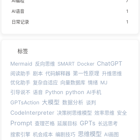
AI编程
7
AI语音
1
日常记录
1
标签
ChatGPT
Mermaid
反向思维
SMART
Docker
阅读助手
剧本
代码解释器
第一性原理
升维思维
优化助手
复杂自适应
向量数据库
情绪
MJ
Python
python
引导说不
语音
AI手机
大模型
GPTsAction
数据分析
谈判
CodeInterpreter
决策树思维模型
效率思维
安全
Prompt
GPTs
查理芒格
延展目标
长远思考
思维模型
搜索引擎
机会成本
编剧技巧
AI画图