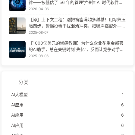
律——被低估了 56 年的管理学铁律 AI 时代软件工
程变革——慢慢学AI171
2026-04-06
【译】上下文工程：别把窗塞满越多越糟！用写筛压
隔四步，警惕投毒干扰混淆冲突，把噪声挡窗外——
慢慢学AI170
2025-08-07
【1000亿美元的惨痛教训】为什么企业花重金部署
的AI助手，总在关键时刻“失忆”，反而让竞争对手实
现90%性能提升？——慢慢学AI169
2025-08-06
分类
AI大模型
1
AI应用
6
AI应用
6
AI应用
6