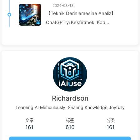
2024-03-13
【Teknik Derinlemesine Analiz】
ChatGPT'yi Keşfetmek: Kod
Kırılmasından Güvenlik Önlemlerine
Kadar Süreç - Yavaş Yavaş AI024
Richardson
Learning AI Meticulously, Sharing Knowledge Joyfully
文章
标签
分类
161
616
161