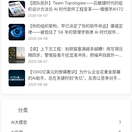
【团队拓扑】Team Topologies——后敏捷时代的组
织设计方法论 AI 时代软件工程变革——慢慢学AI172
2026-04-07
【你的组织架构，早已决定了你的软件命运】康威定
律——被低估了 56 年的管理学铁律 AI 时代软件工
程变革——慢慢学AI171
2026-04-06
【译】上下文工程：别把窗塞满越多越糟！用写筛压
隔四步，警惕投毒干扰混淆冲突，把噪声挡窗外——
慢慢学AI170
2025-08-07
【1000亿美元的惨痛教训】为什么企业花重金部署
的AI助手，总在关键时刻“失忆”，反而让竞争对手实
现90%性能提升？——慢慢学AI169
2025-08-06
分类
AI大模型
1