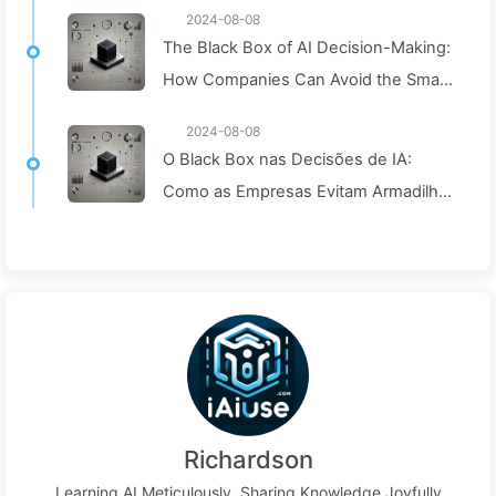
2024-08-08
The Black Box of AI Decision-Making:
How Companies Can Avoid the Smart
Trap and Reshape Their Decision-
2024-08-08
Making Process—Learning AI Slowly
O Black Box nas Decisões de IA:
136
Como as Empresas Evitam Armadilhas
Inteligentes e Transformam seus
Processos Decisórios—Aprendendo
com IA 136
Richardson
Learning AI Meticulously, Sharing Knowledge Joyfully