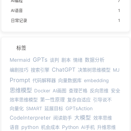
AI编程
7
AI语音
1
日常记录
1
标签
GPTs
Mermaid
谈判
剧本
情绪
数据分析
ChatGPT
编剧技巧
搜索引擎
决策树思维模型
MJ
Prompt
代码解释器
向量数据库
embedding
思维模型
Docker
AI画图
查理芒格
反向思维
安全
效率思维模型
第一性原理
复杂自适应
引导说不
向量化
SMART
延展目标
GPTsAction
CodeInterpreter
大模型
阅读助手
效率思维
python
Python
语音
机会成本
AI手机
升维思维