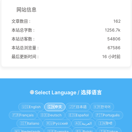
网站信息
文章数目 :
162
本站总字数 :
1256.7k
本站访客数 :
54806
本站总浏览量 :
67586
最后更新时间 :
16 小时前
🌐
Select Language
/
选择语言
🇺🇸
English
🇨🇳
中文
🇯🇵
日本語
🇰🇷
한국어
🇫🇷
Français
🇩🇪
Deutsch
🇪🇸
Español
🇵🇹
Português
🇮🇹
Italiano
🇷🇺
Русский
🇦🇪
العربية
🇮🇳
हिन्दी
🇳🇱
Nederlands
🇸🇪
Svenska
🇵🇱
Polski
🇹🇷
Türkçe