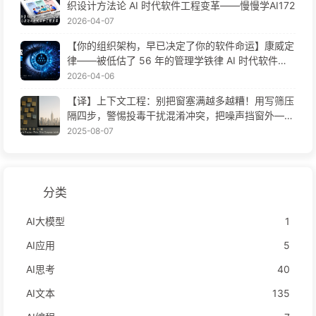
织设计方法论 AI 时代软件工程变革——慢慢学AI172
2026-04-07
【你的组织架构，早已决定了你的软件命运】康威定
律——被低估了 56 年的管理学铁律 AI 时代软件工
程变革——慢慢学AI171
2026-04-06
【译】上下文工程：别把窗塞满越多越糟！用写筛压
隔四步，警惕投毒干扰混淆冲突，把噪声挡窗外——
慢慢学AI170
2025-08-07
分类
AI大模型
1
AI应用
5
AI思考
40
AI文本
135