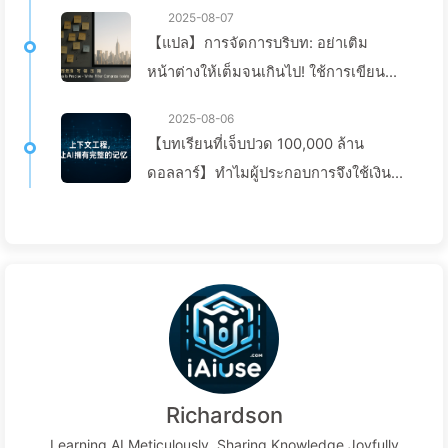
2025-08-07
【แปล】การจัดการบริบท: อย่าเติม
หน้าต่างให้เต็มจนเกินไป! ใช้การเขียน
การคัดเลือก การบีบอัด และการแยกแยะ
2025-08-06
อย่างมีระเบียบ เพื่อป้องกันการรบกวนจาก
【บทเรียนที่เจ็บปวด 100,000 ล้าน
ข้อมูลรบกวนให้อยู่ภายนอกหน้าต่าง -
ดอลลาร์】ทำไมผู้ประกอบการจึงใช้เงิน
เรียนรู้ AI แบบช้า ๆ
มหาศาลในการปรับใช้งานผู้ช่วย AI แต่
กลับ “ลืม” ในช่วงเวลาที่สำคัญ จึงทำให้คู่
แข่งเพิ่มประสิทธิภาพได้ถึง 90%? — เรียน
รู้ AI ช้าๆ 169
Richardson
Learning AI Meticulously, Sharing Knowledge Joyfully