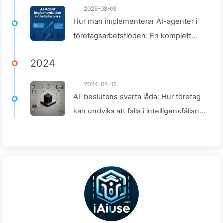
2025-08-03
Hur man implementerar AI-agenter i
företagsarbetsflöden: En komplett
guide för 2025 – Lär dig AI långsamt
2024
166
2024-08-08
AI-beslutens svarta låda: Hur företag
kan undvika att falla i intelligensfällan
och omforma beslutsprocesser—Lär
dig AI långsamt 136