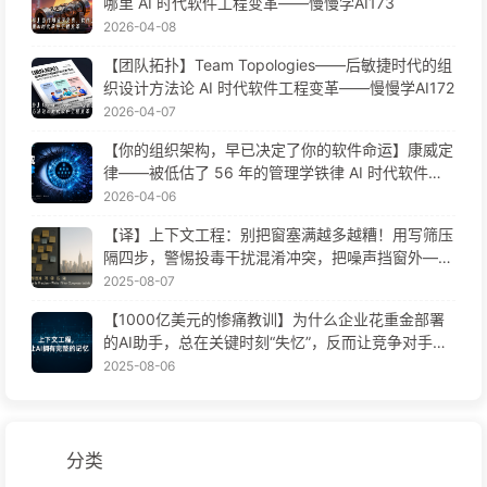
哪里 AI 时代软件工程变革——慢慢学AI173
2026-04-08
【团队拓扑】Team Topologies——后敏捷时代的组
织设计方法论 AI 时代软件工程变革——慢慢学AI172
2026-04-07
【你的组织架构，早已决定了你的软件命运】康威定
律——被低估了 56 年的管理学铁律 AI 时代软件工
程变革——慢慢学AI171
2026-04-06
【译】上下文工程：别把窗塞满越多越糟！用写筛压
隔四步，警惕投毒干扰混淆冲突，把噪声挡窗外——
慢慢学AI170
2025-08-07
【1000亿美元的惨痛教训】为什么企业花重金部署
的AI助手，总在关键时刻“失忆”，反而让竞争对手实
现90%性能提升？——慢慢学AI169
2025-08-06
分类