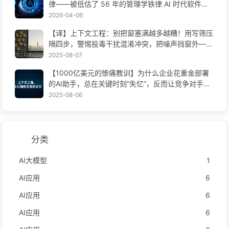
律——被低估了 56 年的管理学铁律 AI 时代软件工
程变革——慢慢学AI171
2026-04-06
【译】上下文工程：别把窗塞满越多越糟！用写筛压
隔四步，警惕投毒干扰混淆冲突，把噪声挡窗外——
慢慢学AI170
2025-08-07
【1000亿美元的惨痛教训】为什么企业花重金部署
的AI助手，总在关键时刻“失忆”，反而让竞争对手实
现90%性能提升？——慢慢学AI169
2025-08-06
分类
AI大模型
1
AI应用
6
AI应用
6
AI应用
6