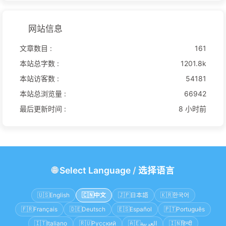
网站信息
文章数目 :
161
本站总字数 :
1201.8k
本站访客数 :
54181
本站总浏览量 :
66942
最后更新时间 :
8 小时前
🌐
Select Language
/
选择语言
🇺🇸
English
🇨🇳
中文
🇯🇵
日本語
🇰🇷
한국어
🇫🇷
Français
🇩🇪
Deutsch
🇪🇸
Español
🇵🇹
Português
🇮🇹
Italiano
🇷🇺
Русский
🇦🇪
العربية
🇮🇳
हिन्दी