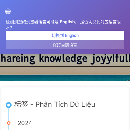
AIMeticulously
🌐
检测到您的浏览器语言可能是
English
， 是否切换到对应语言版
本？
切换到 English
Phân Tích Dữ Liệu
保持当前语言
标签 - Phân Tích Dữ Liệu
2024