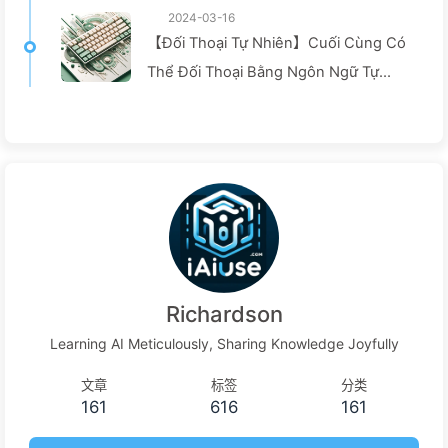
2024-03-16
【Đối Thoại Tự Nhiên】Cuối Cùng Có
Thể Đối Thoại Bằng Ngôn Ngữ Tự
Nhiên, Tại Sao Lại Phải Quay Về Lập
Trình?—Học AI Chậm Rãi 029
Richardson
Learning AI Meticulously, Sharing Knowledge Joyfully
文章
标签
分类
161
616
161