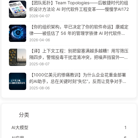
【团队拓扑】Team Topologies——后敏捷时代的组
织设计方法论 AI 时代软件工程变革——慢慢学AI172
2026-04-07
【你的组织架构，早已决定了你的软件命运】康威定
律——被低估了 56 年的管理学铁律 AI 时代软件工
程变革——慢慢学AI171
2026-04-06
【译】上下文工程：别把窗塞满越多越糟！用写筛压
隔四步，警惕投毒干扰混淆冲突，把噪声挡窗外——
慢慢学AI170
2025-08-07
【1000亿美元的惨痛教训】为什么企业花重金部署
的AI助手，总在关键时刻“失忆”，反而让竞争对手实
现90%性能提升？——慢慢学AI169
2025-08-06
分类
AI大模型
1
AI应用
6