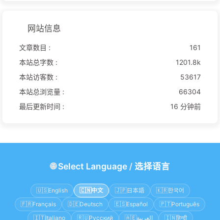
网站信息
文章数目 :
161
本站总字数 :
1201.8k
本站访客数 :
53617
本站总浏览量 :
66304
最后更新时间 :
16 分钟前
🌐
Select Language
/
选择语言
🇺🇸
English
🇨🇳
中文
🇯🇵
日本語
🇰🇷
한국어
🇫🇷
Français
🇩🇪
Deutsch
🇪🇸
Español
🇵🇹
Português
🇮🇹
Italiano
🇷🇺
Русский
🇦🇪
العربية
🇮🇳
हिन्दी