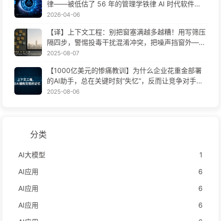
律——被低估了 56 年的管理学铁律 AI 时代软件工
程变革——慢慢学AI171
2026-04-06
【译】上下文工程：别把窗塞满越多越糟！用写筛压
隔四步，警惕投毒干扰混淆冲突，把噪声挡窗外——
慢慢学AI170
2025-08-07
【1000亿美元的惨痛教训】为什么企业花重金部署
的AI助手，总在关键时刻“失忆”，反而让竞争对手实
现90%性能提升？——慢慢学AI169
2025-08-06
分类
AI大模型
1
AI应用
6
AI应用
6
AI应用
6