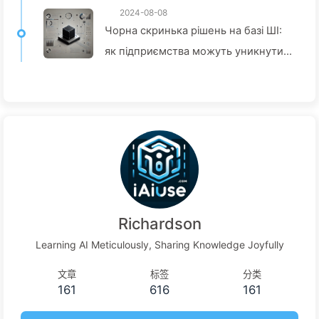
2024-08-08
Чорна скринька рішень на базі ШІ:
як підприємства можуть уникнути
інтелектуальних пасток і
перетворити процеси прийняття
рішень — Повільно вчимо ШІ136
Richardson
Learning AI Meticulously, Sharing Knowledge Joyfully
文章
标签
分类
161
616
161