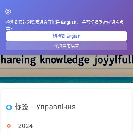
AIMeticulously
🌐
检测到您的浏览器语言可能是
English
， 是否切换到对应语言版
本？
切换到 English
Управління
保持当前语言
标签 - Управління
2024