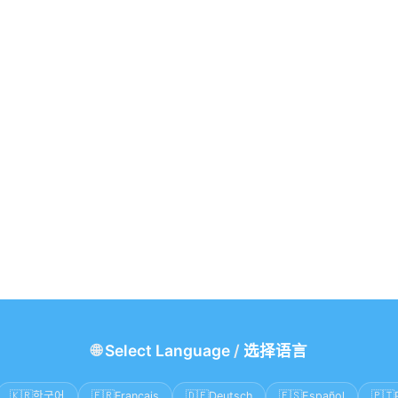
🌐
Select Language
/
选择语言
🇰🇷
🇫🇷
🇩🇪
🇪🇸
🇵🇹
한국어
Français
Deutsch
Español