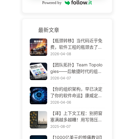
Powered by
最新文章
【瓶颈转移】当代码近乎免
费，软件工程的瓶颈去了哪
里 AI 时代软件工程变革——
2026-04-08
慢慢学AI173
【团队拓扑】Team Topolo
gies——后敏捷时代的组织
设计方法论 AI 时代软件工程
2026-04-07
变革——慢慢学AI172
【你的组织架构，早已决定
了你的软件命运】康威定律
——被低估了 56 年的管理
2026-04-06
学铁律 AI 时代软件工程变革
【译】上下文工程：别把窗
——慢慢学AI171
塞满越多越糟！用写筛压隔
四步，警惕投毒干扰混淆冲
2025-08-07
突，把噪声挡窗外——慢慢
【1000亿美元的惨痛教训】