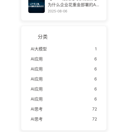
学AI170
为什么企业花重金部署的AI
助手，总在关键时刻“失
2025-08-06
忆”，反而让竞争对手实现9
0%性能提升？——慢慢学AI
169
分类
AI大模型
1
AI应用
6
AI应用
6
AI应用
6
AI应用
6
AI应用
6
AI思考
72
AI思考
72