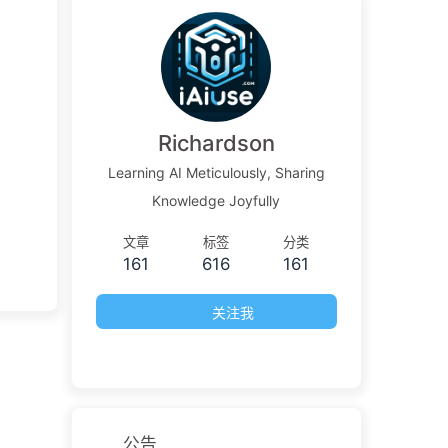
Richardson
Learning AI Meticulously, Sharing
Knowledge Joyfully
文章
标签
分类
161
616
161
关注我
公告