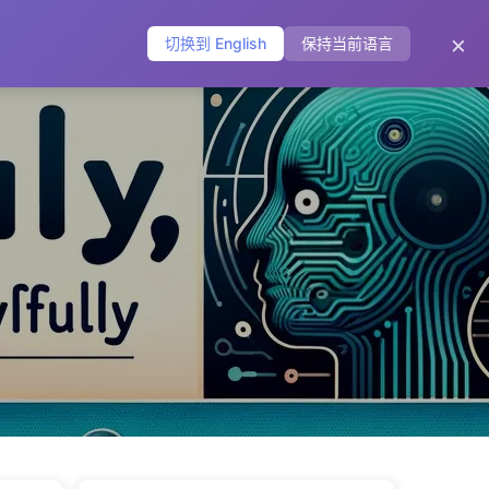
主页
归档
标签
分类
友链
关于
🌐
×
切换到 English
保持当前语言