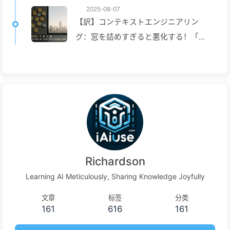
2025-08-07
【訳】コンテキストエンジニアリン
グ：窓を詰めすぎると悪化する！「書
く、選ぶ、圧縮する、隔離する」の4ス
テップで、毒を警戒し、干渉や混乱を
防ぎ、ノイズを窓の外に排除しよう
——ゆっくり学ぶAI170
Richardson
Learning AI Meticulously, Sharing Knowledge Joyfully
文章
标签
分类
161
616
161