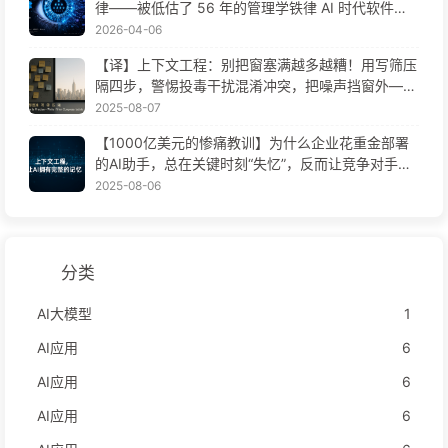
律——被低估了 56 年的管理学铁律 AI 时代软件工
程变革——慢慢学AI171
2026-04-06
【译】上下文工程：别把窗塞满越多越糟！用写筛压
隔四步，警惕投毒干扰混淆冲突，把噪声挡窗外——
慢慢学AI170
2025-08-07
【1000亿美元的惨痛教训】为什么企业花重金部署
的AI助手，总在关键时刻“失忆”，反而让竞争对手实
现90%性能提升？——慢慢学AI169
2025-08-06
分类
AI大模型
1
AI应用
6
AI应用
6
AI应用
6