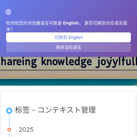
AIMeticulously
🌐
检测到您的浏览器语言可能是
English
， 是否切换到对应语言版
本？
切换到 English
コンテキスト管理
保持当前语言
标签 - コンテキスト管理
2025