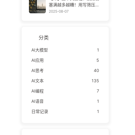
——慢慢学AI171
塞满越多越糟！用写筛压隔
四步，警惕投毒干扰混淆冲
2025-08-07
突，把噪声挡窗外——慢慢
学AI170
分类
AI大模型
1
AI应用
5
AI思考
40
AI文本
135
AI编程
7
AI语音
1
日常记录
1