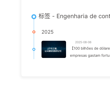
标签 - Engenharia de con
2025
2025-08-06
【100 bilhões de dólare
empresas gastam fortu
permitindo que conco
169