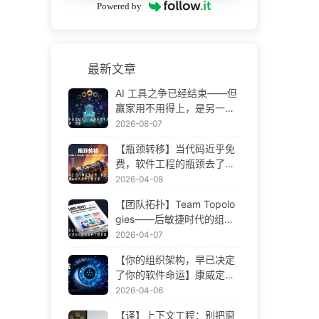
Powered by
最新文章
AI 工具之争已经结束——但
赢家用不用得上，是另一回
事——AI 时代软件工程变革·
2026-08-07
慢慢学AI175
【瓶颈转移】当代码近乎免
费，软件工程的瓶颈去了哪
里 AI 时代软件工程变革——
2026-04-08
慢慢学AI173
【团队拓扑】Team Topolo
gies——后敏捷时代的组织
设计方法论 AI 时代软件工程
2026-04-07
变革——慢慢学AI172
【你的组织架构，早已决定
了你的软件命运】康威定律
——被低估了 56 年的管理
2026-04-06
学铁律 AI 时代软件工程变革
【译】上下文工程：别把窗