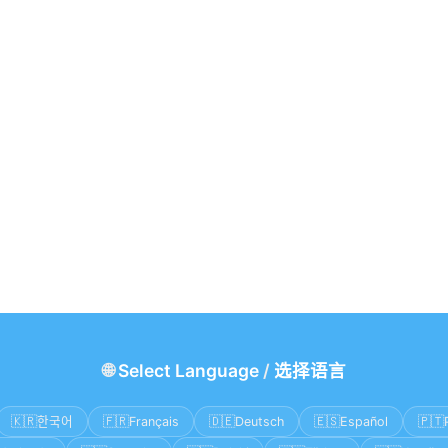
🌐
Select Language
/
选择语言
🇰🇷
🇫🇷
🇩🇪
🇪🇸
🇵🇹
한국어
Français
Deutsch
Español