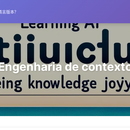
语言版本？
Engenharia de context