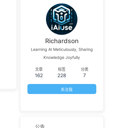
Richardson
Learning AI Meticulously, Sharing
Knowledge Joyfully
文章
标签
分类
162
228
7
关注我
公告