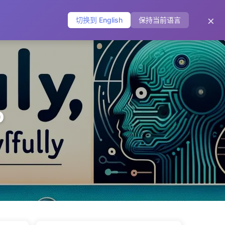
主页
归档
标签
分类
友链
关于
🌐
×
切换到 English
保持当前语言
o