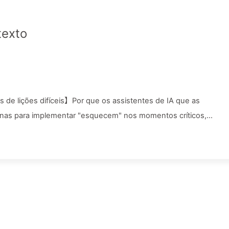
texto
s de lições difíceis】Por que os assistentes de IA que as
nas para implementar "esquecem" nos momentos críticos,
rrentes aumentem seu desempenho em 90%? — Aprendendo IA