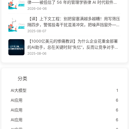
律——被低估了 56 年的管理学铁律 AI 时代软件工
程变革——慢慢学AI171
2026-04-06
【译】上下文工程：别把窗塞满越多越糟！用写筛压
隔四步，警惕投毒干扰混淆冲突，把噪声挡窗外——
慢慢学AI170
2025-08-07
【1000亿美元的惨痛教训】为什么企业花重金部署
的AI助手，总在关键时刻“失忆”，反而让竞争对手实
现90%性能提升？——慢慢学AI169
2025-08-06
分类
AI大模型
1
AI应用
6
AI应用
6
AI应用
6