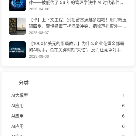
律——被低估了 56 年的管理学铁律 AI 时代软件工
程变革——慢慢学AI171
2026-04-06
【译】上下文工程：别把窗塞满越多越糟！用写筛压
隔四步，警惕投毒干扰混淆冲突，把噪声挡窗外——
慢慢学AI170
2025-08-07
【1000亿美元的惨痛教训】为什么企业花重金部署
的AI助手，总在关键时刻“失忆”，反而让竞争对手实
现90%性能提升？——慢慢学AI169
2025-08-06
分类
AI大模型
1
AI应用
6
AI应用
6
AI应用
6