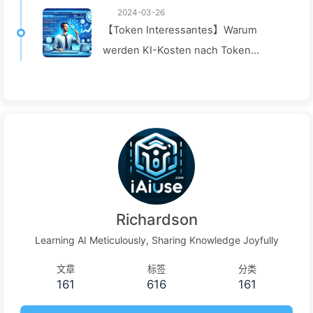
2024-03-26
【Token Interessantes】Warum
werden KI-Kosten nach Token
berechnet? – Ein Blick hinter die
Kulissen! — Langsam AI 040
Richardson
Learning AI Meticulously, Sharing Knowledge Joyfully
文章
标签
分类
161
616
161