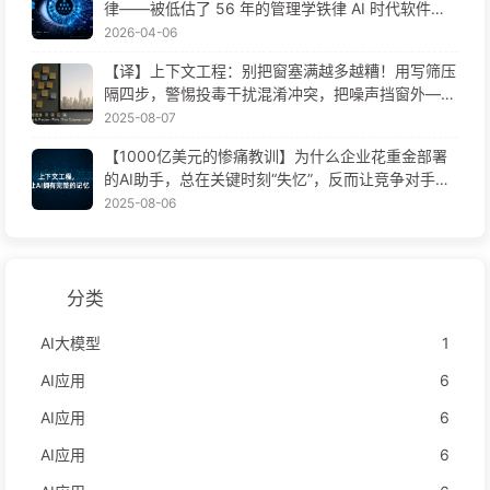
律——被低估了 56 年的管理学铁律 AI 时代软件工
程变革——慢慢学AI171
2026-04-06
【译】上下文工程：别把窗塞满越多越糟！用写筛压
隔四步，警惕投毒干扰混淆冲突，把噪声挡窗外——
慢慢学AI170
2025-08-07
【1000亿美元的惨痛教训】为什么企业花重金部署
的AI助手，总在关键时刻“失忆”，反而让竞争对手实
现90%性能提升？——慢慢学AI169
2025-08-06
分类
AI大模型
1
AI应用
6
AI应用
6
AI应用
6