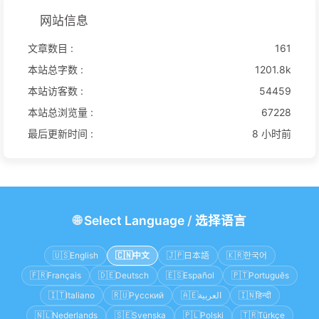
网站信息
文章数目 :
161
本站总字数 :
1201.8k
本站访客数 :
54459
本站总浏览量 :
67228
最后更新时间 :
8 小时前
🌐
Select Language
/
选择语言
🇺🇸
English
🇨🇳
中文
🇯🇵
日本語
🇰🇷
한국어
🇫🇷
Français
🇩🇪
Deutsch
🇪🇸
Español
🇵🇹
Português
🇮🇹
Italiano
🇷🇺
Русский
🇦🇪
العربية
🇮🇳
हिन्दी
🇳🇱
Nederlands
🇸🇪
Svenska
🇵🇱
Polski
🇹🇷
Türkçe