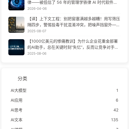
律——被低估了 56 年的管理学铁律 AI 时代软件工
程变革——慢慢学AI171
2026-04-06
【译】上下文工程：别把窗塞满越多越糟！用写筛压
隔四步，警惕投毒干扰混淆冲突，把噪声挡窗外——
慢慢学AI170
2025-08-07
【1000亿美元的惨痛教训】为什么企业花重金部署
的AI助手，总在关键时刻“失忆”，反而让竞争对手实
现90%性能提升？——慢慢学AI169
2025-08-06
分类
AI大模型
1
AI应用
6
AI思考
42
AI文本
135