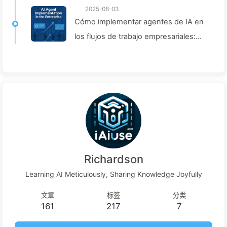
2025-08-03
Cómo implementar agentes de IA en
los flujos de trabajo empresariales:
Guía completa de implementación
para 2025 — Aprendiendo despacio
IA166
Richardson
Learning AI Meticulously, Sharing Knowledge Joyfully
文章
标签
分类
161
217
7