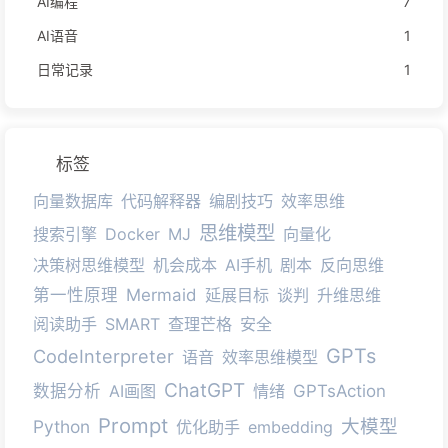
AI编程
7
AI语音
1
日常记录
1
标签
向量数据库
代码解释器
编剧技巧
效率思维
思维模型
搜索引擎
Docker
MJ
向量化
决策树思维模型
机会成本
AI手机
剧本
反向思维
第一性原理
Mermaid
延展目标
谈判
升维思维
阅读助手
SMART
查理芒格
安全
GPTs
CodeInterpreter
语音
效率思维模型
ChatGPT
数据分析
AI画图
情绪
GPTsAction
Prompt
大模型
Python
优化助手
embedding