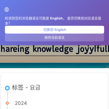
AIMeticulously
🌐
检测到您的浏览器语言可能是
English
， 是否切换到对应语言版
本？
切换到 English
요금
保持当前语言
标签 - 요금
2024