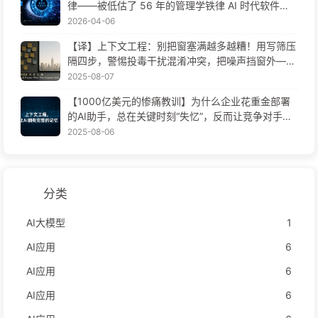
律——被低估了 56 年的管理学铁律 AI 时代软件工
程变革——慢慢学AI171
2026-04-06
【译】上下文工程：别把窗塞满越多越糟！用写筛压
隔四步，警惕投毒干扰混淆冲突，把噪声挡窗外——
慢慢学AI170
2025-08-07
【1000亿美元的惨痛教训】为什么企业花重金部署
的AI助手，总在关键时刻“失忆”，反而让竞争对手实
现90%性能提升？——慢慢学AI169
2025-08-06
分类
AI大模型
1
AI应用
6
AI应用
6
AI应用
6