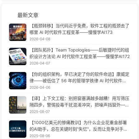
最新文章
【瓶颈转移】当代码近乎免费，软件工程的瓶颈去了
哪里 AI 时代软件工程变革——慢慢学AI173
2026-04-08
【团队拓扑】Team Topologies——后敏捷时代的组
织设计方法论 AI 时代软件工程变革——慢慢学AI172
2026-04-07
【你的组织架构，早已决定了你的软件命运】康威定
律——被低估了 56 年的管理学铁律 AI 时代软件工
程变革——慢慢学AI171
2026-04-06
【译】上下文工程：别把窗塞满越多越糟！用写筛压
隔四步，警惕投毒干扰混淆冲突，把噪声挡窗外——
慢慢学AI170
2025-08-07
【1000亿美元的惨痛教训】为什么企业花重金部署
的AI助手，总在关键时刻“失忆”，反而让竞争对手实
现90%性能提升？——慢慢学AI169
2025-08-06