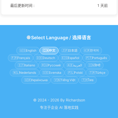
最后更新时间 :
1 天前
🌐
Select Language
/
选择语言
🇺🇸
English
🇨🇳
中文
🇯🇵
日本語
🇰🇷
한국어
🇫🇷
Français
🇩🇪
Deutsch
🇪🇸
Español
🇵🇹
Português
🇮🇹
Italiano
🇷🇺
Русский
🇦🇪
العربية
🇮🇳
हिन्दी
🇳🇱
Nederlands
🇸🇪
Svenska
🇵🇱
Polski
🇹🇷
Türkçe
🇺🇦
Українська
🇻🇳
Tiếng Việt
🇹🇭
ไทย
© 2024 - 2026 By Richardson
专注于企业 AI 落地实践