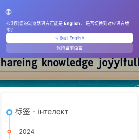
AIMeticulously
🌐
检测到您的浏览器语言可能是
English
， 是否切换到对应语言版
本？
切换到 English
інтелект
保持当前语言
标签 - інтелект
2024