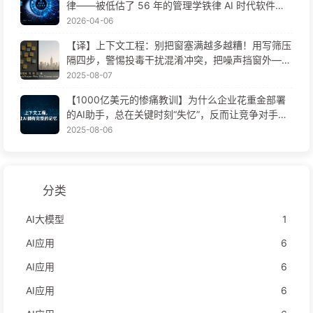
律——被低估了 56 年的管理学铁律 AI 时代软件工
程变革——慢慢学AI171
2026-04-06
【译】上下文工程：别把窗塞满越多越糟！用写筛压
隔四步，警惕投毒干扰混淆冲突，把噪声挡窗外——
慢慢学AI170
2025-08-07
【1000亿美元的惨痛教训】为什么企业花重金部署
的AI助手，总在关键时刻“失忆”，反而让竞争对手实
现90%性能提升？——慢慢学AI169
2025-08-06
分类
AI大模型
1
AI应用
6
AI应用
6
AI应用
6