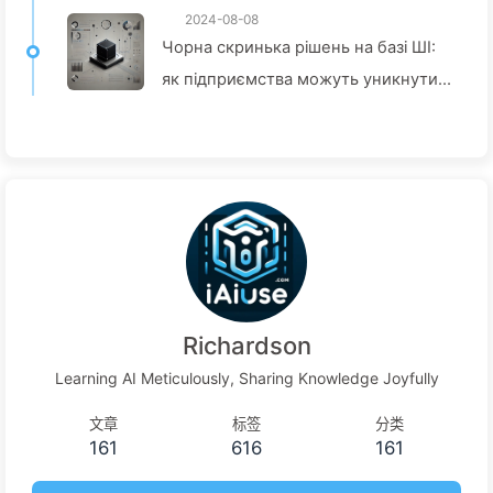
2024-08-08
Чорна скринька рішень на базі ШІ:
як підприємства можуть уникнути
інтелектуальних пасток і
перетворити процеси прийняття
рішень — Повільно вчимо ШІ136
Richardson
Learning AI Meticulously, Sharing Knowledge Joyfully
文章
标签
分类
161
616
161