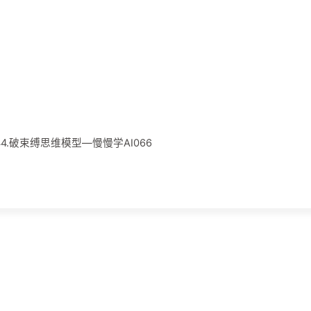
044.破束缚思维模型—慢慢学AI066