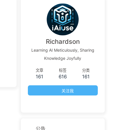
Richardson
Learning AI Meticulously, Sharing
Knowledge Joyfully
文章
标签
分类
161
616
161
关注我
公告