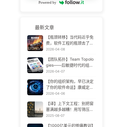
Powered by
最新文章
【瓶颈转移】当代码近乎免
费，软件工程的瓶颈去了哪
里 AI 时代软件工程变革——
2026-04-08
慢慢学AI173
【团队拓扑】Team Topolo
gies——后敏捷时代的组织
设计方法论 AI 时代软件工程
2026-04-07
变革——慢慢学AI172
【你的组织架构，早已决定
了你的软件命运】康威定律
——被低估了 56 年的管理
2026-04-06
学铁律 AI 时代软件工程变革
【译】上下文工程：别把窗
——慢慢学AI171
塞满越多越糟！用写筛压隔
四步，警惕投毒干扰混淆冲
2025-08-07
突，把噪声挡窗外——慢慢
【1000亿美元的惨痛教训】