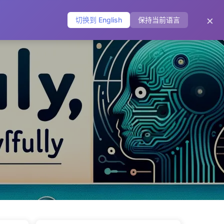
主页
归档
标签
分类
友链
关于
🌐
×
切换到 English
保持当前语言