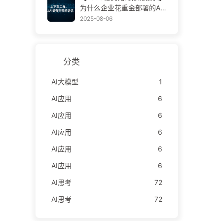
学AI170
为什么企业花重金部署的AI
助手，总在关键时刻“失
2025-08-06
忆”，反而让竞争对手实现9
0%性能提升？——慢慢学AI
169
分类
AI大模型
1
AI应用
6
AI应用
6
AI应用
6
AI应用
6
AI应用
6
AI思考
72
AI思考
72