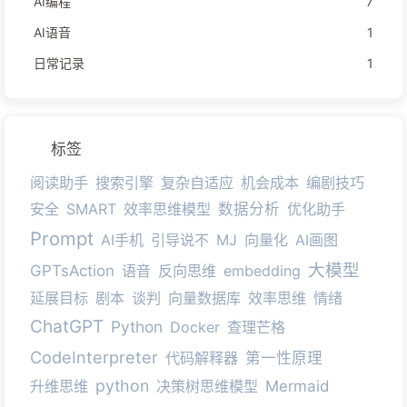
AI编程
7
AI语音
1
日常记录
1
标签
阅读助手
搜索引擎
复杂自适应
机会成本
编剧技巧
安全
SMART
效率思维模型
数据分析
优化助手
Prompt
AI手机
引导说不
MJ
向量化
AI画图
大模型
GPTsAction
语音
反向思维
embedding
延展目标
剧本
谈判
向量数据库
效率思维
情绪
ChatGPT
Python
Docker
查理芒格
CodeInterpreter
代码解释器
第一性原理
python
升维思维
决策树思维模型
Mermaid