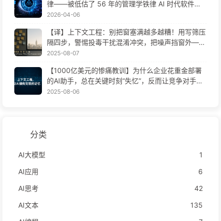
律——被低估了 56 年的管理学铁律 AI 时代软件工
程变革——慢慢学AI171
2026-04-06
【译】上下文工程：别把窗塞满越多越糟！用写筛压
隔四步，警惕投毒干扰混淆冲突，把噪声挡窗外——
慢慢学AI170
2025-08-07
【1000亿美元的惨痛教训】为什么企业花重金部署
的AI助手，总在关键时刻“失忆”，反而让竞争对手实
现90%性能提升？——慢慢学AI169
2025-08-06
分类
AI大模型
1
AI应用
6
AI思考
42
AI文本
135