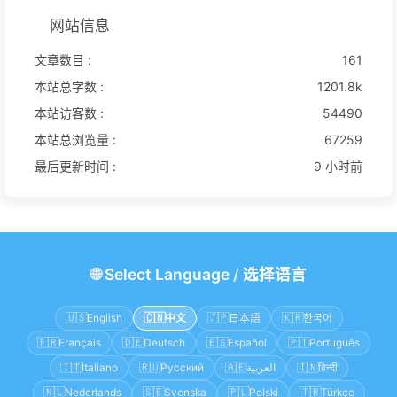
网站信息
文章数目 :
161
本站总字数 :
1201.8k
本站访客数 :
54490
本站总浏览量 :
67259
最后更新时间 :
9 小时前
🌐
Select Language
/
选择语言
🇺🇸
English
🇨🇳
中文
🇯🇵
日本語
🇰🇷
한국어
🇫🇷
Français
🇩🇪
Deutsch
🇪🇸
Español
🇵🇹
Português
🇮🇹
Italiano
🇷🇺
Русский
🇦🇪
العربية
🇮🇳
हिन्दी
🇳🇱
Nederlands
🇸🇪
Svenska
🇵🇱
Polski
🇹🇷
Türkçe