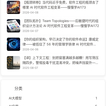
【瓶颈转移】当代码近乎免费，软件工程的瓶颈去了
哪里 AI 时代软件工程变革——慢慢学AI173
2026-04-08
【团队拓扑】Team Topologies——后敏捷时代的组
织设计方法论 AI 时代软件工程变革——慢慢学AI172
2026-04-07
【你的组织架构，早已决定了你的软件命运】康威定
律——被低估了 56 年的管理学铁律 AI 时代软件工
程变革——慢慢学AI171
2026-04-06
【译】上下文工程：别把窗塞满越多越糟！用写筛压
隔四步，警惕投毒干扰混淆冲突，把噪声挡窗外——
慢慢学AI170
2025-08-07
分类
AI大模型
1