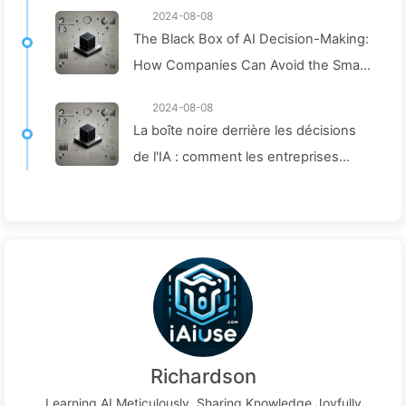
2024-08-08
The Black Box of AI Decision-Making:
How Companies Can Avoid the Smart
Trap and Reshape Their Decision-
2024-08-08
Making Process—Learning AI Slowly
La boîte noire derrière les décisions
136
de l'IA : comment les entreprises
peuvent éviter les pièges intelligents
et remodeler leurs processus
décisionnels – Apprenez lentement
l'IA 136
Richardson
Learning AI Meticulously, Sharing Knowledge Joyfully