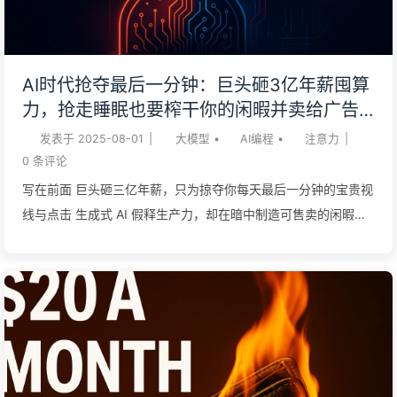
了企业导航这些挑战并实现成功AI智能体部署所需的综合框架。
大多数实施失败是因为组织像对待传统软件部署一样对待AI智能
体，低估了学习、适应和做决策的自主系统的独特要求。成功的
AI时代抢夺最后一分钟：巨头砸3亿年薪囤算
企业将AI智能体实施视为组织转型，而不仅仅是技术采用。他们
力，抢走睡眠也要榨干你的闲暇并卖给广告
建立明确的治理框架，投资于员工培训，并创建捕获定量结果和
主，数字帝国无情定价你的专注时间——慢
发表于
2025-08-01
|
大模型
•
AI编程
•
注意力
|
决策速度与准确性定性改进的测量系统。 AI 智能体的商业案例
慢学AI165
0
条评论
从未如此强大。实施智能工作流自动化的组织报告平均生产力提
写在前面 巨头砸三亿年薪，只为掠夺你每天最后一分钟的宝贵视
升3...
线与点击 生成式 AI 假释生产力，却在暗中制造可售卖的闲暇时
间 GPU 价格狂飙成新货币，算力期货让泡沫和暴利同生共舞今
朝 注意力已枯竭，连睡眠这最后屏障都被商业算法明码标价于天
空之下 若不先给自己的时间定价，巨头就按天价收购你的未来与
梦想同行吧 总览过去十五年，互联网商业逻辑从「杀时间」升级
到「造时间」：移动端与短视频把碎片时段榨干，如今生成式 AI
又要填满被效率工具释放出的空白。巨头们之所以肯为少数研究
员砸出 3 亿美元级薪酬，并疯狂囤算力，背后只有一个目标——