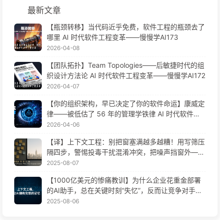
最新文章
【瓶颈转移】当代码近乎免费，软件工程的瓶颈去了
哪里 AI 时代软件工程变革——慢慢学AI173
2026-04-08
【团队拓扑】Team Topologies——后敏捷时代的组
织设计方法论 AI 时代软件工程变革——慢慢学AI172
2026-04-07
【你的组织架构，早已决定了你的软件命运】康威定
律——被低估了 56 年的管理学铁律 AI 时代软件工
程变革——慢慢学AI171
2026-04-06
【译】上下文工程：别把窗塞满越多越糟！用写筛压
隔四步，警惕投毒干扰混淆冲突，把噪声挡窗外——
慢慢学AI170
2025-08-07
【1000亿美元的惨痛教训】为什么企业花重金部署
的AI助手，总在关键时刻“失忆”，反而让竞争对手实
现90%性能提升？——慢慢学AI169
2025-08-06