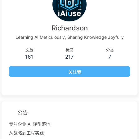
何要按Token计费？一探究竟 【通俗易懂】7B、70B、175B？
AI模型参数到底是啥意思？企业如何选对大模型方案？ tokens
are getting more expensive Token 的真实成本正在飙升“语言
Richardson
模型成本将下降 10 倍”的鬼话，救不了被「成本挤压」的 AI 订
Learning AI Meticulously, Sharing Knowledge Joyfully
阅服务 想象一下，你创办了一家公司，并且清楚地知道消费者每
月最多只愿意支付 20 美元。你心想，没问题，这是典型的 VC
文章
标签
分类
161
217
7
打法——按成本收费，牺牲利润换增长。你已经算好了客户获取
成本（CAC）、客户终身价值（L...
关注我
公告
专注企业 AI 转型落地
从战略到工程实践