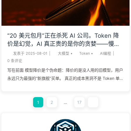
在每个人恒定的 24 小时里再挤出 1 分钟并变现。 本文将从注意
力战争的演进、天价人才争夺、个人超智能布局、算力经济变
革、未来九大趋势到具体行动指南，为你拆解这场价值万亿美元
的时间掠夺战。 ChatGPT 出现之前，人们在白热化的移动互联
“20 美元包月”正在杀死 AI 公司。Token 降
网竞争中，开始意识到，真正抢夺的是用户的时间。抖音的全
价是幻觉，AI 真正贵的是你的贪婪——慢慢
屏，让人们忘记时间，是相当成功的设计！ 1 注意力战争 3.0：
学AI164
发表于
2025-08-01
|
大模型
•
Token
•
AI编程
|
从「杀时间」到「造时间」 当所有清醒时间都被瓜分完毕，下一
0
条评论
个战场在哪里？ 2017年，Netfl...
写在前面 模型降价是个伪命题：降价的是没人用的旧模型，用户
永远只为最强的“新旗舰”买单。 真正的成本黑洞不是 Token 单
价，而是 AI 能力的进化：任务越复杂，消耗越失控，固定月费
模式注定被“压垮”。 AI 订阅模式是场“囚徒困境”：选择按量付
1
2
…
17
费，你会输掉市场；选择包月定价，你会输掉未来。 摆脱“烧钱”
宿命的出路只有两条：要么构建高转换成本的“护城河”，让企业
客户无法离开；要么进行垂直整合，把 AI 当成亏本的引流工
具，靠后端的基础设施赚钱。 延伸阅读 【Token趣闻】AI收费为