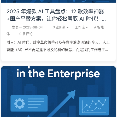
具、文档、指令等等——全部塞进提示词里，然后让模型处理剩
2025 年爆款 AI 工具盘点：12 款效率神器
下的一切。 长上下文让 RAG（检索增强生成）的热度骤然降温
+国产平替方案，让你轻松驾驭 AI 时代！
（既然能把所有文档都放进提示词，何必费心去寻找最佳文档
——慢慢学AI167
发表于
2025-08-04
|
企业创新
•
工作流
•
AI智能
呢！），为 MCP（多功能连接平台）的火爆添了一把火（连接
体
|
0
条评论
所有工具，模型就能胜任任何工...
引言：AI 时代，效率革命触手可及在数字浪潮汹涌的今天，人工
智能（AI）已不再是遥不可及的科幻概念，而是我们工作与生活
中不可或缺的强大助力。从繁琐的数据分析到创意内容的生成，
AI 工具正以惊人的速度重塑着我们的工作方式，极大地提升了生
产力。然而，面对市面上琳琅满目的 AI 工具，如何选择最适合
自己的？又有哪些高效实用的国产 AI 工具平替方案，能让我们
在享受 AI 便利的同时，兼顾本土化需求？ 本文将为您深度盘点
2025 年最受欢迎的 12 款爆款 AI 工具，并为您揭示它们如何通
过具体场景，引发您对效率提升的共鸣。更重要的是，我们还将
为您提供一系列优质的国内 AI 工具平替方案，助您轻松驾驭 AI
时代，实现工作效率倍增！ AI 工具详解与场景共鸣：你的专属