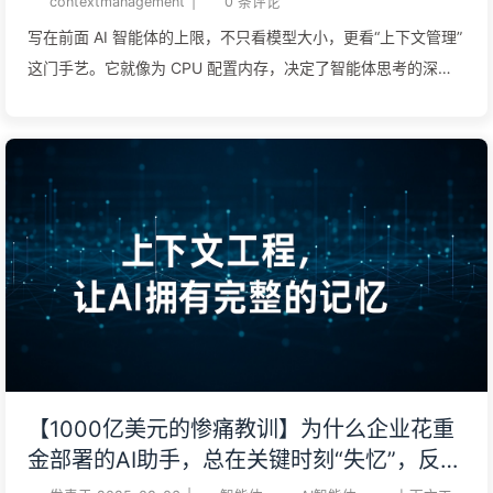
contextmanagement
|
0
条评论
写在前面 AI 智能体的上限，不只看模型大小，更看“上下文管理”
这门手艺。它就像为 CPU 配置内存，决定了智能体思考的深度
和效率。 上下文窗口不是垃圾桶：信息过载会“投毒”、干扰、混
淆 AI 的判断。精准，远比海量更重要。 高手用“写、筛、压、
隔”四字诀管理 AI 上下文，把有限的“内存”用在刀刃上，实现降
本增效。 未来的竞争是系统效率的竞争。用多智能体架构“隔离”
任务，让每个智能体在自己的小窗口里做到极致，是构建复杂任
务系统的关键。 核心摘要智能体（Agent）执行任务离不开上下
文（Context）。所谓“上下文工程”，正是在智能体执行任务的每
一步，都为其上下文窗口精准注入恰当信息的艺术与科学。本文
将当下主流智能体所采用的上下文工程策略，归纳为几大通用模
式。 上下文工程（Context Engineering）正如 Andrej
Karpathy 所说，大语言模型（LLM）就像一种“新型操作系统”。
【1000亿美元的惨痛教训】为什么企业花重
LLM 是 CPU，而它的“上下文窗口”就是 RAM，充当着模型的工
金部署的AI助手，总在关键时刻“失忆”，反而
作记忆。正如 RAM 的容量有限，LLM 的上下文窗口在处理各种
让竞争对手实现90%性能提升？——慢慢学