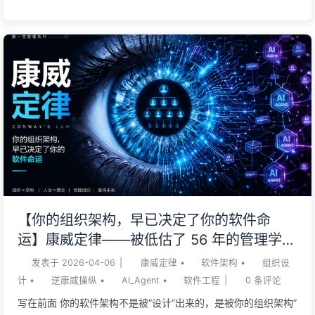
团队。 我见过太多企业，AI 工具买了、模型部署了、人也训
了，交付还是慢，员工还更累。根因几乎都不在 AI 不够强，而
在团队按技术层（前端、后端、算法、运维、安全）错切。一个
端到端的功能要跨四五个团队，每次交接都在掉东西：需求掉一
点，上下文掉一点，责任感掉一点。团队边界改对了，AI 才有放
大的土壤；边界不对，AI 只会在错的结构上加速制造债务。 这
篇文章给一套能动手的组织设计法——Team Topologies（团队
拓扑，Skelton & Pais, 2019 / 2025 第二版）。核心三条：按价
值流切团队、盯紧每个团队的认知负荷、把内部平台当产品。下
面用一个制造业的真实场景拆开讲，再把视角拉到 2026 年的 AI
代理时代——Skelton 自己最近一年的 keynotes 已经把 Team
【你的组织架构，早已决定了你的软件命
Topologies 重新定位为「AI 时代的基础设施 for agency」，这
运】康威定律——被低估了 56 年的管理学铁
是这一版要补的关键判读。 一位制造业 CIO（案例基于真实项
律 AI 时代软件工程变革——慢慢学AI171
发表于
2026-04-06
|
康威定律
•
软件架构
•
组织设
目...
计
•
逆康威操纵
•
AI_Agent
•
软件工程
|
0
条评论
写在前面 你的软件架构不是被”设计”出来的，是被你的组织架构”