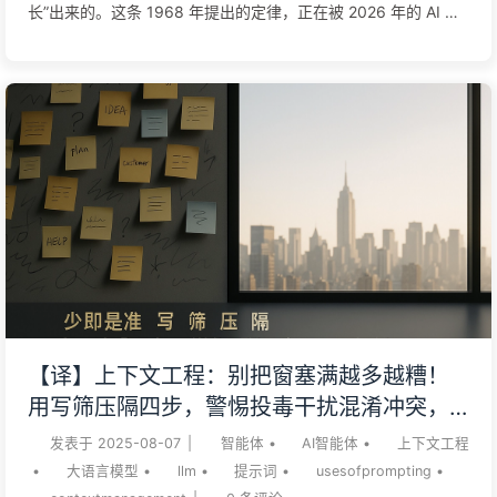
长”出来的。这条 1968 年提出的定律，正在被 2026 年的 AI 代
理反复验证。 哈佛商学院的镜像假说：组织距离比代码复杂度更
能预测软件缺陷率。你以为是技术债，多数时候是组织债。
Amazon、Spotify、Apple——三家万亿级公司用三种命运，诠
释同一条定律：能跨越组织-架构同步周期的人赢，卡在错配里的
人输。 AI 代理正在进入组织架构图。当节点不再全是人类，康
威定律的下一个 56 年，从这里开始。 我常跟一把手讲一句话：
你们公司的 AI 项目能不能跑出来，在你选什么模型之前，组织
架构图已经给了答案。 这不是我坐在咨询室里编出来的判断。它
来自我过去几年陪电信运营商、制造业 CIO、金融机构数字化负
责人做 AI 转型的真实观察——同样一套 LLM、同一批供应商、
几乎一样的预算，两家公司的结果天差地别。把他们的组织架构
【译】上下文工程：别把窗塞满越多越糟！
图拿出来一对比，差异在那。 这条判断的源头，是 1968 年一个
用写筛压隔四步，警惕投毒干扰混淆冲突，
叫 Melvin Conway 的程序员。他在《Datamation》杂志发了一
把噪声挡窗外——慢慢学AI170
发表于
2025-08-07
|
智能体
•
AI智能体
•
上下文工程
篇 4 页的论文，说了一句让后来所有 CTO 都得...
•
大语言模型
•
llm
•
提示词
•
usesofprompting
•