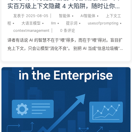
时，Bard自信地回答：”它拍摄了太阳系外行星的第一张照片。”
实百万级上下文隐藏 4 大陷阱，随时让你的
这个答案听起来很专业，但有一个致命问题——它是错的。实际
智能体功亏一篑——慢慢学AI168
发表于
2025-08-05
|
智能体
•
AI智能体
•
上下文工
上，第一张系外行星照片是在2004年由欧洲南...
程
•
大语言模型
•
llm
•
提示词
•
usesofprompting
•
contextmanagement
|
0
条评论
译者有话说 AI 的智慧不在于“喂”得多，而在于“喂”得对。盲目扩
充上下文，只会让模型“消化不良”。 别把 AI 当成“信息垃圾桶”，
要把它当成需要管理的“精英团队”。上下文的质量决定了输出的
质量，精准、聚焦、无冲突是关键。 AI 的“记忆”是把双刃剑。过
往的错误和冗余信息会成为“心魔”，让它在错误的道路上越陷越
深，无法自我纠正。 追求无限长的上下文窗口是一个技术“幻
觉”。真正的护城河在于动态、智能的上下文管理能力，这才是构
建高效 AI 智能体的核心。 长上下文为何会“翻车”？管好“上下
文”，才能成就“AI 智能体”随着前沿模型的上下文窗口持续扩大，
许多模型已支持高达 100 万个 token，我看到许多激动人心的讨
论，认为长上下文窗口将解锁我们梦寐以求的 AI 智能体。毕
竟，只要窗口足够大，你就可以把任何可能需要的东西——工