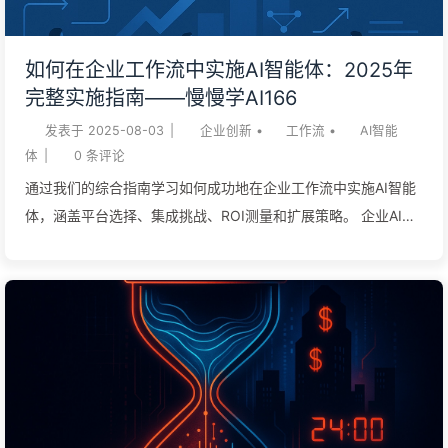
效率利器1. AI 浏览器：信息获取的革命者Perplexity 功能概述：
Perplexity 不仅仅是一个搜索引擎，它更像是一个智能的信息聚
如何在企业工作流中实施AI智能体：2025年
合与分析平台。它能够深入理解你的查询意图，从海量信息中提
完整实施指南——慢慢学AI166
取关键内容，并以简洁明了的总结形式呈现，同时提供详细的引
发表于
2025-08-03
|
企业创新
•
工作流
•
AI智能
用来源。这使得信息检索不再是简单的关键词匹配，而是深度理
体
|
0
条评论
解与高效获取...
通过我们的综合指南学习如何成功地在企业工作流中实施AI智能
体，涵盖平台选择、集成挑战、ROI测量和扩展策略。 企业AI采
用在2025年达到了转折点，82%的商业领袖将智能体AI实施视为
战略重点。然而，尽管有这种紧迫性，大多数组织在复杂企业工
作流中部署智能体的实际现实中仍然挣扎。成功的AI智能体实施
与昂贵失败之间的差异往往归结为拥有一个结构化的、有条理的
方法，既解决技术需求又解决业务目标。 实施挑战是重大的：虽
然73%的企业已经超越了试点项目，但只有12%成功地将AI智能
体扩展到多个部门。主要障碍不是技术性的——而是组织性的，
涉及集成复杂性、变革管理和测量切实的商业价值。本指南提供