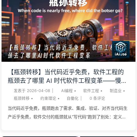
【瓶颈转移】当代码近乎免费，软件工程的
瓶颈去了哪里 AI 时代软件工程变革——慢慢
学AI173
发表于
2026-04-08
|
AI编程
•
软件工程
•
制造业
•
瓶颈转移
•
约束理论
•
自働化
|
0
条评论
当代码近乎免费，瓶颈跑去了需求、集成、验证、对齐当代码生
产近乎免费，软件交付的瓶颈就从”写代码”跑到了别处：定义对
的问题、把片段拼成能跑的整体、验证它确实是对的、让组织对
齐。 这是约束理论（Theory of Constraints）在软件业的一次重