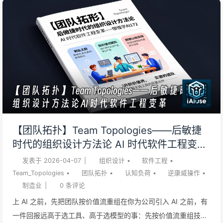
演。制造业 40 年前就趟过这条路：每当一道工序变便宜，瓶颈
不会消失，它只是挪到下一道最贵的工序。看懂这一点，你就能
解释一个普遍的困惑：AI 编程工具全公司铺开了，写代码明显快
了，交付速度却没怎么变。 一位制造业集团的 CIO 给我看他过
去半年的数据。IT 团队 80 多人，全面上了 AI 编程工具，单看
代码产出，人均提交量和合并速度都涨了三成以上。但业务侧的
体感完全不同：一个智能排产的小功能，从立项到上线还是 3 个
月起。他原以为工具能带来 2 倍提速，结果只买到了”代码写得
快”。他的话很直：”我花了几百万买 license，买到的却是开发更
【团队拓扑】Team Topologies——后敏捷
忙、业务更急。” 他假设错了瓶颈的位置。他的真实瓶颈是另一
时代的组织设计方法论 AI 时代软件工程变革
回事：每一个新功能都要穿过 MES、ERP、质检系统、车间终
——慢慢学AI172
发表于
2026-04-07
|
组织设计
•
软件工程
•
端，外加一套监管报送口径，集成和联调吃掉了大部分工期；而
Team_Topologies
•
团队拓扑
•
认知负荷
•
逆康威操作
•
AI 生成的代码，...
制造业
|
0
条评论
上 AI 之前，先把团队按价值流重组在你为公司引入 AI 之前，有
一件回报远高于选工具、高于选模型的事：先按价值流重组技术