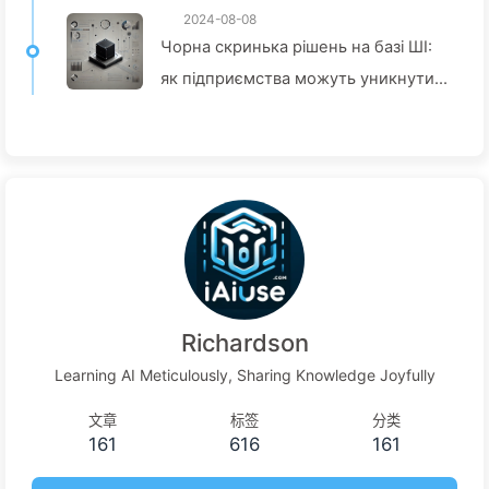
2024-08-08
Чорна скринька рішень на базі ШІ:
як підприємства можуть уникнути
інтелектуальних пасток і
перетворити процеси прийняття
рішень — Повільно вчимо ШІ136
Richardson
Learning AI Meticulously, Sharing Knowledge Joyfully
文章
标签
分类
161
616
161