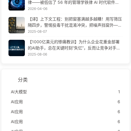
律——被低估了 56 年的管理学铁律 AI 时代软件工
程变革——慢慢学AI171
2026-04-06
【译】上下文工程：别把窗塞满越多越糟！用写筛压
隔四步，警惕投毒干扰混淆冲突，把噪声挡窗外——
慢慢学AI170
2025-08-07
【1000亿美元的惨痛教训】为什么企业花重金部署
的AI助手，总在关键时刻“失忆”，反而让竞争对手实
现90%性能提升？——慢慢学AI169
2025-08-06
分类
AI大模型
1
AI应用
6
AI应用
6
AI应用
6