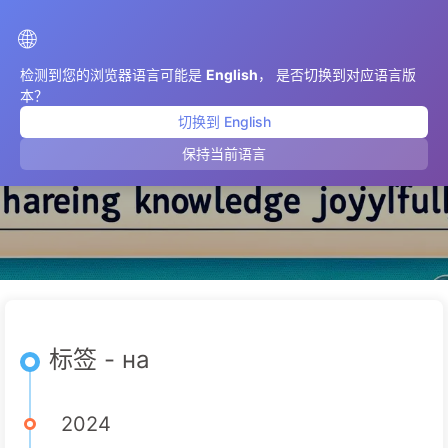
AIMeticulously
🌐
检测到您的浏览器语言可能是
English
， 是否切换到对应语言版
本？
切换到 English
на
保持当前语言
标签 - на
2024