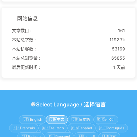
网站信息
文章数目 :
161
本站总字数 :
1192.7k
本站访客数 :
53169
本站总浏览量 :
65855
最后更新时间 :
1 天前
🌐
Select Language
/
选择语言
🇺🇸
English
🇨🇳
中文
🇯🇵
日本語
🇰🇷
한국어
🇫🇷
Français
🇩🇪
Deutsch
🇪🇸
Español
🇵🇹
Português
🇮🇹
Italiano
🇷🇺
Русский
🇦🇪
العربية
🇮🇳
हिन्दी