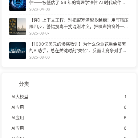
律——被低估了 56 年的管理学铁律 AI 时代软件工
程变革——慢慢学AI171
2026-04-06
【译】上下文工程：别把窗塞满越多越糟！用写筛压
隔四步，警惕投毒干扰混淆冲突，把噪声挡窗外——
慢慢学AI170
2025-08-07
【1000亿美元的惨痛教训】为什么企业花重金部署
的AI助手，总在关键时刻“失忆”，反而让竞争对手实
现90%性能提升？——慢慢学AI169
2025-08-06
分类
AI大模型
1
AI应用
6
AI应用
6
AI应用
6