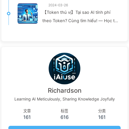
2024-03-26
【Token thú vị】Tại sao AI tính phí
theo Token? Cùng tìm hiểu! — Học từ
từ về AI 040
Richardson
Learning AI Meticulously, Sharing Knowledge Joyfully
文章
标签
分类
161
616
161