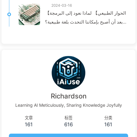
2024-03-16
【الحوار الطبيعي】 لماذا نعود إلى البرمجة
بعد أن أصبح بإمكاننا التحدث بلغة طبيعية؟
— تعلم AI ببطء029
Richardson
Learning AI Meticulously, Sharing Knowledge Joyfully
文章
标签
分类
161
616
161