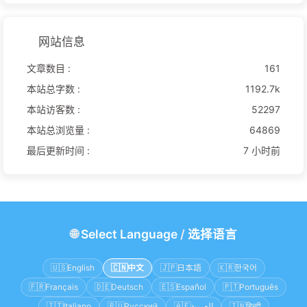
网站信息
文章数目 :
161
本站总字数 :
1192.7k
本站访客数 :
52297
本站总浏览量 :
64869
最后更新时间 :
7 小时前
🌐
Select Language
/
选择语言
🇺🇸
English
🇨🇳
中文
🇯🇵
日本語
🇰🇷
한국어
🇫🇷
Français
🇩🇪
Deutsch
🇪🇸
Español
🇵🇹
Português
🇮🇹
Italiano
🇷🇺
Русский
🇦🇪
العربية
🇮🇳
हिन्दी