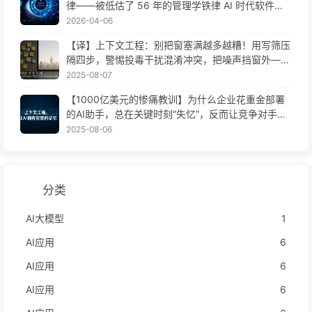
律——被低估了 56 年的管理学铁律 AI 时代软件工
程变革——慢慢学AI171
2026-04-06
【译】上下文工程：别把窗塞满越多越糟！用写筛压
隔四步，警惕投毒干扰混淆冲突，把噪声挡窗外——
慢慢学AI170
2025-08-07
【1000亿美元的惨痛教训】为什么企业花重金部署
的AI助手，总在关键时刻“失忆”，反而让竞争对手实
现90%性能提升？——慢慢学AI169
2025-08-06
分类
AI大模型
1
AI应用
6
AI应用
6
AI应用
6