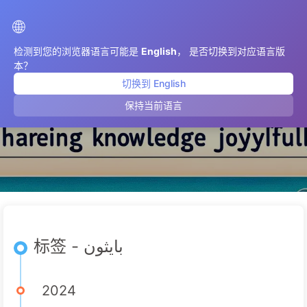
AIMeticulously
🌐
检测到您的浏览器语言可能是
English
， 是否切换到对应语言版
本？
切换到 English
بايثون
保持当前语言
标签 - بايثون
2024