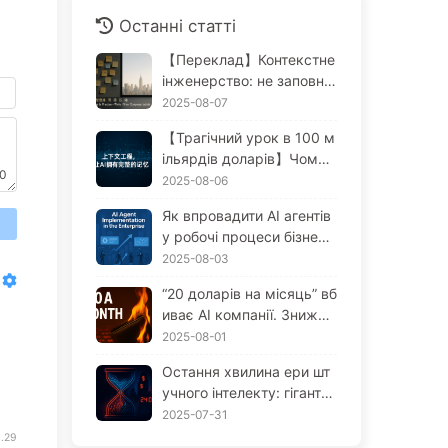
Останні статті
【Переклад】Контекстне
інженерство: не заповню
йте вікно забагато! Викор
2025-08-07
истовуйте методи запис
【Трагічний урок в 100 м
у, відбору, стиснення та і
ільярдів доларів】Чому
золяції, щоб тримати шу
0
AI-асистенти, на які комп
2025-08-06
м зовні — повільно вчим
анії витрачають величезн
ося AI170
Як впровадити AI агентів
і гроші, завжди "забуваю
送
у робочі процеси бізнес
ть" у критичні моменти, в
у: Повний посібник на 20
2025-08-03
той час як конкуренти от
25 рік — Повільно вивчай
римують приріст продук
“20 доларів на місяць” вб
те AI 166
тивності до 90%? — Пові
иває AI компанії. Знижен
льно вчимося AI169
ня ціни токенів — це ілюз
2025-08-01
ія, справжня ціна AI — ц
Остання хвилина ери шт
е твоя жадібність — пові
учного інтелекту: гіганти
льно вчимо AI164
витрачають 300 мільйоні
2025-07-31
в на рік, скуповують обч
.29