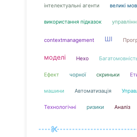
інтелектуальні агенти
великі мов
використання підказок
управлін
ШІ
contextmanagement
Прог
моделі
Hexo
Багатомовніст
Ефект
чорної
скриньки
Ет
машини
Автоматизація
Управ
Технологічні
ризики
Аналіз