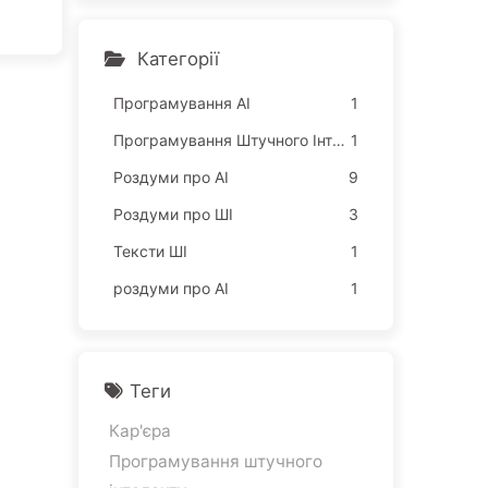
ислювальні потужності, з
абирають ваш сон, щоб п
родати ваше вільний час
Категорії
рекламодавцям; цифров
а імперія жорстко оціню
Програмування АІ
1
є вашу увагу — поступов
Програмування Штучного Інтелекту
1
о вивчаємо AI166
Роздуми про AI
9
Роздуми про ШІ
3
Тексти ШІ
1
роздуми про AI
1
Теги
Кар'єра
Програмування штучного