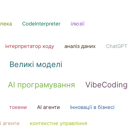
зпека
CodeInterpreter
ілюзії
інтерпретатор коду
аналіз даних
ChatGPT
Великі моделі
AI програмування
VibeCoding
токени
AI агенти
Інновації в бізнесі
і агенти
контекстне управління