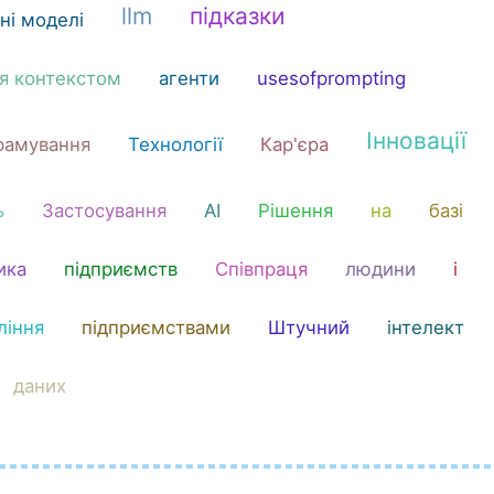
llm
підказки
ні моделі
ня контекстом
агенти
usesofprompting
Інновації
рамування
Технології
Кар'єра
ь
Застосування
AI
Рішення
на
базі
ика
підприємств
Співпраця
людини
і
ління
підприємствами
Штучний
інтелект
даних