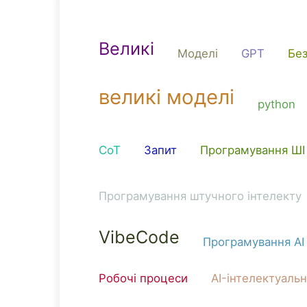
Великі
Моделі
GPT
Бе
великі моделі
python
CoT
Запит
Програмування ШІ
Програмування штучного інтелекту
VibeCode
Програмування AI
Робочі процеси
AI-інтелектуальн