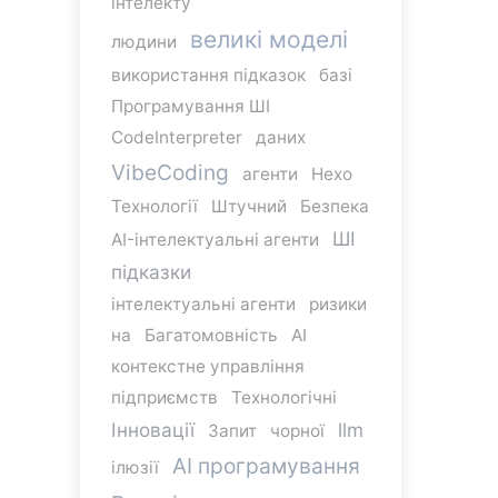
інтелекту
великі моделі
людини
використання підказок
базі
Програмування ШІ
CodeInterpreter
даних
VibeCoding
агенти
Hexo
Технології
Штучний
Безпека
ШІ
AI-інтелектуальні агенти
підказки
інтелектуальні агенти
ризики
на
Багатомовність
AI
контекстне управління
підприємств
Технологічні
Інновації
llm
Запит
чорної
AI програмування
ілюзії