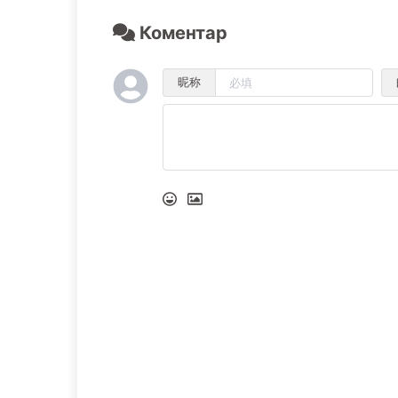
Коментар
昵称