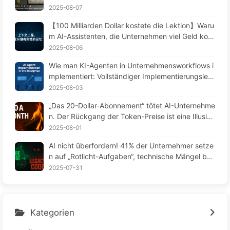
limmer! Nutzen Sie den Schreibfilter in vier Schrit
2025-08-07
ten, seien Sie vorsichtig bei toxischen Störungen,
【100 Milliarden Dollar kostete die Lektion】Waru
vermeiden Sie Konflikte und halten Sie den Lärm
m AI-Assistenten, die Unternehmen viel Geld kost
draußen – Langsame Annäherung an KI 170
en, immer wieder „vergessen“, während Wettbew
2025-08-06
erber ihre Leistung um 90 % steigern? — Langsa
Wie man KI-Agenten in Unternehmensworkflows i
m AI Lernen 169
mplementiert: Vollständiger Implementierungsleitf
aden 2025 – Langsam KI lernen 166
2025-08-03
„Das 20-Dollar-Abonnement“ tötet AI-Unternehme
n. Der Rückgang der Token-Preise ist eine Illusio
n, denn das wahre teure an AI ist deine Gier – Lan
2025-08-01
gsame Lektionen in AI164
AI nicht überfordern! 41% der Unternehmer setze
n auf „Rotlicht-Aufgaben“, technische Mängel bel
asten die Mitarbeiter – langsam AI lernen163
2025-07-31
Kategorien