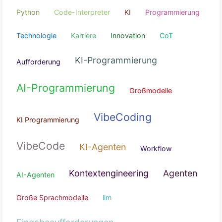
Mensch-Maschine-Kollaboration
Automatisierun
Unternehmensführung
Künstliche
Intelligenz
Datenanalyse
Technologisches
Risiko
Python
Code-Interpreter
KI
Programmier
Technologie
Karriere
Innovation
CoT
KI-Programmierung
Aufforderung
AI-Programmierung
Großmodelle
VibeCoding
KI Programmierung