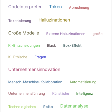
ChatGPT
Modelle
Große
Sicherheit
CodeInterpreter
Token
Abrechnung
Halluzinationen
Tokenisierung
Große Modelle
Externe Halluzinationen
g
KI-Entscheidungen
Black
Box-Effekt
KI-Ethische
Fragen
Unternehmensinnovation