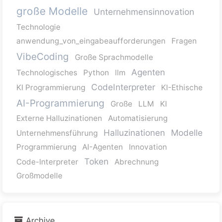
große Modelle
Unternehmensinnovation
Technologie
anwendung_von_eingabeaufforderungen
Fragen
VibeCoding
Große Sprachmodelle
Agenten
Technologisches
Python
llm
CodeInterpreter
KI Programmierung
KI-Ethische
AI-Programmierung
Große
LLM
KI
Externe Halluzinationen
Automatisierung
Halluzinationen
Modelle
Unternehmensführung
Programmierung
AI-Agenten
Innovation
Token
Code-Interpreter
Abrechnung
Großmodelle
Archive