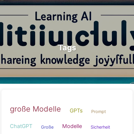
Suchen
Startseite
Archive
Tags
Der Weg zur KI-Transformation
Kategorien
Links
Über uns
🇩🇪 Deutsch
Tags
große Modelle
GPTs
Prompt