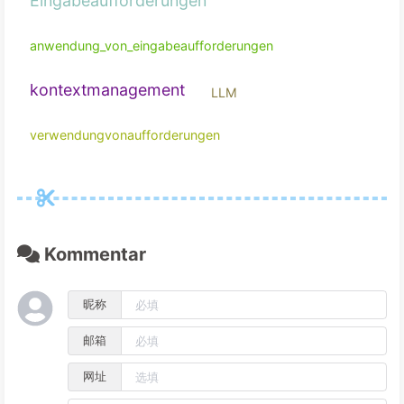
VibeCode
KI-Agenten
Workflow
Kontextengineering
Agent
AI-Agenten
Große Sprachmodelle
llm
Eingabeaufforderungen
Kommentar
anwendung_von_eingabeaufforderungen
昵称
kontextmanagement
LLM
邮箱
verwendungvonaufforderungen
网址