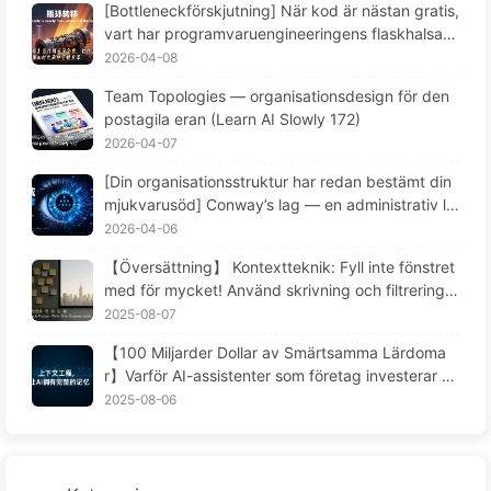
[Bottleneckförskjutning] När kod är nästan gratis,
vart har programvaruengineeringens flaskhalsar t
agit vägen? Förändringar inom programvaruengin
2026-04-08
eering i AI-tiden — Lär dig AI gradvis 173
Team Topologies — organisationsdesign för den
postagila eran (Learn AI Slowly 172)
2026-04-07
[Din organisationsstruktur har redan bestämt din
mjukvarusöd] Conway’s lag — en administrativ la
g som har underskattats i 56 år Software engine
2026-04-06
ering i AI-tiden — Lär dig AI långsamt 171
【Översättning】 Kontextteknik: Fyll inte fönstret
med för mycket! Använd skrivning och filtrering i
fyra steg, var försiktig med förorening och förvirri
2025-08-07
ng, och håll bullret utanför fönstret - Lär dig AI lå
【100 Miljarder Dollar av Smärtsamma Lärdoma
ngsamt 170
r】Varför AI-assistenter som företag investerar st
ort i alltid "glömmer" i kritiska stunder, medan ko
2025-08-06
nkurrenter uppnått en prestationsökning på 9
0%? — Lär känna AI169