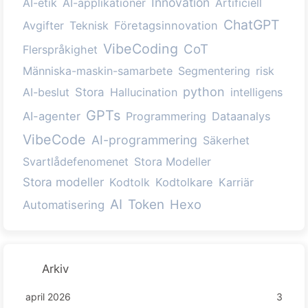
Innovation
AI-etik
AI-applikationer
Artificiell
ChatGPT
Avgifter
Teknisk
Företagsinnovation
VibeCoding
CoT
Flerspråkighet
Människa-maskin-samarbete
Segmentering
risk
python
AI-beslut
Stora
Hallucination
intelligens
GPTs
AI-agenter
Programmering
Dataanalys
VibeCode
AI-programmering
Säkerhet
Svartlådefenomenet
Stora Modeller
Stora modeller
Kodtolk
Kodtolkare
Karriär
AI
Token
Hexo
Automatisering
Arkiv
april 2026
3