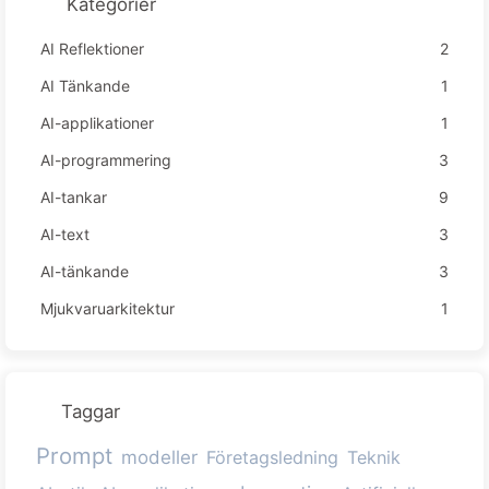
Kategorier
AI Reflektioner
2
AI Tänkande
1
AI-applikationer
1
AI-programmering
3
AI-tankar
9
AI-text
3
AI-tänkande
3
Mjukvaruarkitektur
1
Taggar
Prompt
modeller
Företagsledning
Teknik