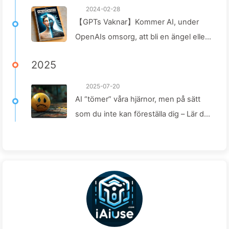
2024-02-28
【GPTs Vaknar】Kommer AI, under
OpenAIs omsorg, att bli en ängel eller
ett monster? — Lär känna AI 008
2025
2025-07-20
AI “tömer” våra hjärnor, men på sätt
som du inte kan föreställa dig – Lär dig
AI 160