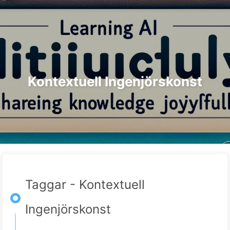
Sök
Hem
Arkiv
Taggar
Kategorier
Vägen till AI-transformation
Länkar
Om oss
🇸🇪 Svenska
Kontextuell Ingenjörskonst
Taggar - Kontextuell
Ingenjörskonst