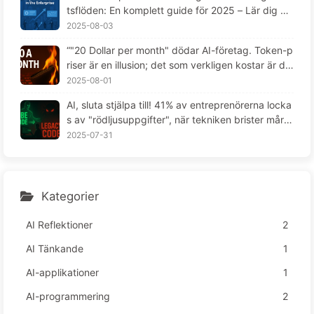
tsflöden: En komplett guide för 2025 – Lär dig AI
långsamt 166
2025-08-03
“"20 Dollar per month" dödar AI-företag. Token-p
riser är en illusion; det som verkligen kostar är din
girighet -- Lär dig AI långsamt 164“
2025-08-01
AI, sluta stjälpa till! 41% av entreprenörerna locka
s av "rödljusuppgifter", när tekniken brister mår d
e anställda ännu sämre — Lär känna AI sakta 163
2025-07-31
Kategorier
AI Reflektioner
2
AI Tänkande
1
AI-applikationer
1
AI-programmering
2