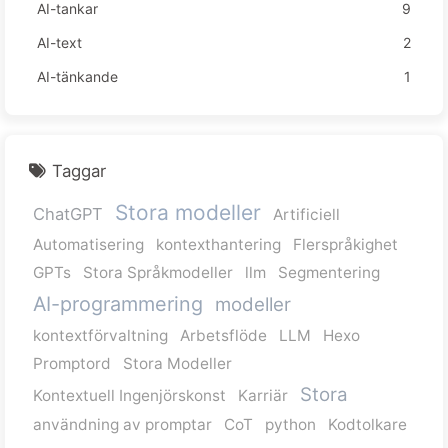
AI-tankar
9
AI-text
2
AI-tänkande
1
Taggar
Stora modeller
ChatGPT
Artificiell
Automatisering
kontexthantering
Flerspråkighet
GPTs
Stora Språkmodeller
llm
Segmentering
AI-programmering
modeller
kontextförvaltning
Arbetsflöde
LLM
Hexo
Promptord
Stora Modeller
Stora
Kontextuell Ingenjörskonst
Karriär
användning av promptar
CoT
python
Kodtolkare