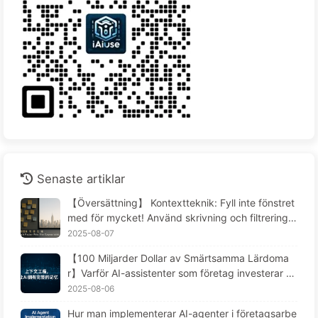
Senaste artiklar
【Översättning】 Kontextteknik: Fyll inte fönstret
med för mycket! Använd skrivning och filtrering i
fyra steg, var försiktig med förorening och förvirri
2025-08-07
ng, och håll bullret utanför fönstret - Lär dig AI lå
【100 Miljarder Dollar av Smärtsamma Lärdoma
ngsamt 170
r】Varför AI-assistenter som företag investerar st
ort i alltid "glömmer" i kritiska stunder, medan ko
2025-08-06
nkurrenter uppnått en prestationsökning på 9
Hur man implementerar AI-agenter i företagsarbe
0%? — Lär känna AI169