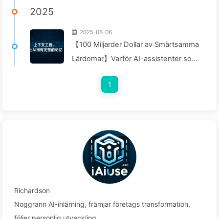
2025
2025-08-06
【100 Miljarder Dollar av Smärtsamma
Lärdomar】Varför AI-assistenter som
företag investerar stort i alltid
1
"glömmer" i kritiska stunder, medan
konkurrenter uppnått en
prestationsökning på 90%? — Lär
känna AI169
Richardson
Noggrann AI-inlärning, främjar företags transformation,
följer personlig utveckling