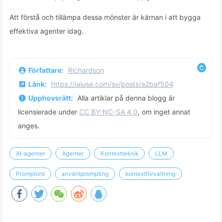
Att förstå och tillämpa dessa mönster är kärnan i att bygga
effektiva agenter idag.
Författare:
Richardson
Länk:
https://iaiuse.com/sv/posts/a2baf504
Upphovsrätt:
Alla artiklar på denna blogg är
licensierade under
CC BY-NC-SA 4.0
, om inget annat
anges.
AI-agenter
Agenter
Kontextteknik
LLM
Promptord
använtprompting
kontextförvaltning