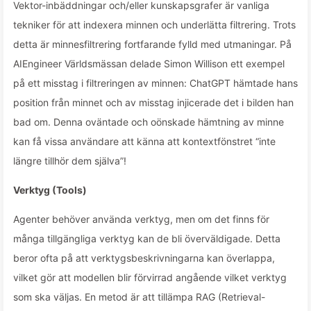
Vektor-inbäddningar och/eller kunskapsgrafer är vanliga
tekniker för att indexera minnen och underlätta filtrering. Trots
detta är minnesfiltrering fortfarande fylld med utmaningar. På
AIEngineer Världsmässan delade Simon Willison ett exempel
på ett misstag i filtreringen av minnen: ChatGPT hämtade hans
position från minnet och av misstag injicerade det i bilden han
bad om. Denna oväntade och oönskade hämtning av minne
kan få vissa användare att känna att kontextfönstret “inte
längre tillhör dem själva”!
Verktyg (Tools)
Agenter behöver använda verktyg, men om det finns för
många tillgängliga verktyg kan de bli överväldigade. Detta
beror ofta på att verktygsbeskrivningarna kan överlappa,
vilket gör att modellen blir förvirrad angående vilket verktyg
som ska väljas. En metod är att tillämpa RAG (Retrieval-