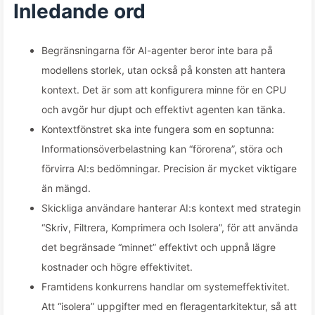
Lär dig AI långsamt 170
Inledande ord
Begränsningarna för AI-agenter beror inte bara på
modellens storlek, utan också på konsten att hantera
kontext. Det är som att konfigurera minne för en CPU
och avgör hur djupt och effektivt agenten kan tänka.
Kontextfönstret ska inte fungera som en soptunna:
Informationsöverbelastning kan “förorena”, störa och
förvirra AI:s bedömningar. Precision är mycket viktigare
än mängd.
Skickliga användare hanterar AI:s kontext med strategin
“Skriv, Filtrera, Komprimera och Isolera”, för att använda
det begränsade “minnet” effektivt och uppnå lägre
kostnader och högre effektivitet.
Framtidens konkurrens handlar om systemeffektivitet.
Att “isolera” uppgifter med en fleragentarkitektur, så att