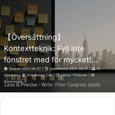
Sök
Hem
Arkiv
Taggar
Kategorier
Vägen till AI-transformation
Länkar
Om oss
🇸🇪 Svenska
【Översättning】
Kontextteknik: Fyll inte
fönstret med för mycket!
Använd skrivning och filtrering
Skapad
2025-08-07
|
Uppdaterad
2025-08-21
|
AI-
tänkande
|
Ordräkning:
2.8k
|
Lästid:
17minuter
|
i fyra steg, var försiktig med
Sidvisningar:
9
förorening och förvirring, och
håll bullret utanför fönstret -