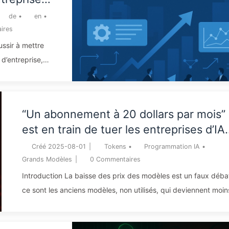
 Apprenez
payent pour des déficits de mémoire. Élargir le contexte de
de
•
en
•
manière aveugle amplifie seulement le bruit et les surfaces
ires
d’attaque ;...
ssir à mettre
 d’entreprise,
tégration, la
ion de l’IA par
 % des
“Un abonnement à 20 dollars par mois”
ation des
est en train de tuer les entreprises d’IA.
tant, malgré
La baisse des prix des Tokens est une
nent encore à
Créé
2025-08-01
|
Tokens
•
Programmation IA
•
illusion, la vraie dépense en IA, c'est
Grands Modèles
|
0
Commentaires
votre cupidité - Apprendre l'IA 164
Introduction La baisse des prix des modèles est un faux débat
ce sont les anciens modèles, non utilisés, qui deviennent moin
chers ; les utilisateurs ne paient que pour le “nouveau fleuron” 
plus puissant. Le véritable gouffre des coûts n’est pas le prix