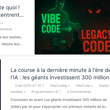
unitaire des Tokens, mais l’évolution des capacités de l’IA : pl
te quoi !
les tâches sont complexes, plus la consommation devient
centrent
incontrôlable, un modèle d’abonnement mensuel fixe ne peut
qu’être “écrasé”. Le modèle d’abonnement pour l’IA est ...
e
•
que
ntaires
 les
a leur soutien,
iser l'IA
 réduire leur
 à licencier. Le
ais que l’IA
 laissant
La course à la dernière minute à l'ère d
 regrettable que
l'IA : les géants investissent 300 million
travailleurs
par an pour accumuler de la puissance
Créé
2025-07-31
|
VibeCoding
•
VibeCode
•
Grands
de calcul, volant vos moments de loisir
modèles
•
Programmation IA
|
0
Commentaires
pour les revendre à des annonceurs, le
Conclusion en avant Les géants investissent 300 millions de
empires numériques évaluent sans piti
dollars par an pour s’approprier vos précieux instants de la