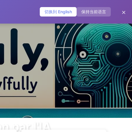
Archives
Tags
Catégories
Liens
À propos
×
切换到 English
保持当前语言
 par l'IA