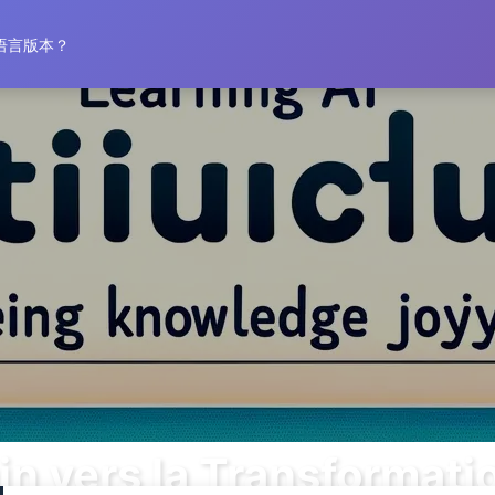
Accueil
语言版本？
n vers la Transformation