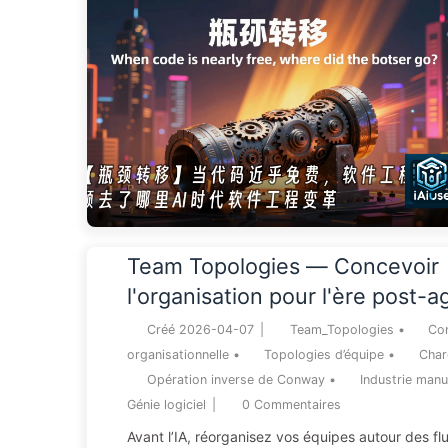
Team Topologies — Concevoir
l'organisation pour l'ère post-a
AI Slowly 172)
Créé
2026-04-07
|
Team_Topologies
•
Co
organisationnelle
•
Topologies d’équipe
•
Char
Opération inverse de Conway
•
Industrie manu
Génie logiciel
|
0
Commentaires
Avant l’IA, réorganisez vos équipes autour des fl