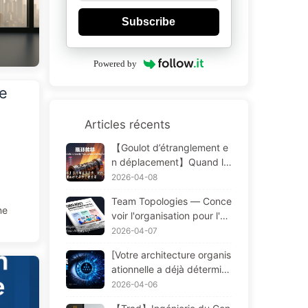
Subscribe
Powered by
e
Articles récents
【Goulot d’étranglement e
n déplacement】Quand le
code devient presque grat
2026-04-08
uit, où se situe le goulot
Team Topologies — Conce
d’étranglement du génie lo
ne
voir l'organisation pour l'èr
giciel — L’évolution du gén
e post-agile (Learn AI Slo
2026-04-07
ie logiciel à l’ère de l’IA —
wly 172)
Apprendre l’IA pas à pas 1
[Votre architecture organis
73
ationnelle a déjà détermin
é le destin de votre logicie
2026-04-06
l] — La loi de Conway, une