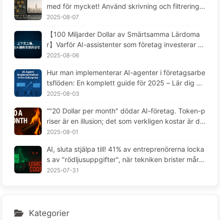
med för mycket! Använd skrivning och filtrering i
fyra steg, var försiktig med förorening och förvirri
2025-08-07
ng, och håll bullret utanför fönstret - Lär dig AI lå
【100 Miljarder Dollar av Smärtsamma Lärdoma
ngsamt 170
r】Varför AI-assistenter som företag investerar st
ort i alltid "glömmer" i kritiska stunder, medan ko
2025-08-06
nkurrenter uppnått en prestationsökning på 9
Hur man implementerar AI-agenter i företagsarbe
0%? — Lär känna AI169
tsflöden: En komplett guide för 2025 – Lär dig AI
långsamt 166
2025-08-03
“"20 Dollar per month" dödar AI-företag. Token-p
riser är en illusion; det som verkligen kostar är din
girighet -- Lär dig AI långsamt 164“
2025-08-01
AI, sluta stjälpa till! 41% av entreprenörerna locka
s av "rödljusuppgifter", när tekniken brister mår d
e anställda ännu sämre — Lär känna AI sakta 163
2025-07-31
Kategorier