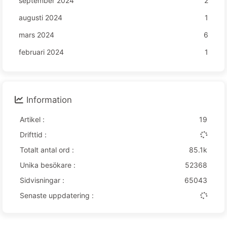
september 2024
2
augusti 2024
1
mars 2024
6
februari 2024
1
Information
Artikel :
19
Drifttid :
Totalt antal ord :
85.1k
Unika besökare :
52368
Sidvisningar :
65043
Senaste uppdatering :