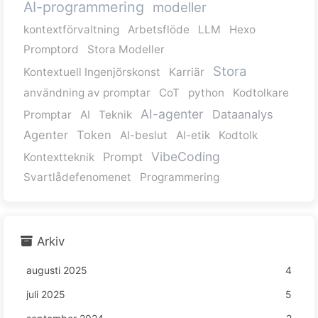
AI-programmering
modeller
kontextförvaltning
Arbetsflöde
LLM
Hexo
Promptord
Stora Modeller
Stora
Kontextuell Ingenjörskonst
Karriär
användning av promptar
CoT
python
Kodtolkare
AI-agenter
Dataanalys
Promptar
AI
Teknik
Agenter
Token
AI-beslut
AI-etik
Kodtolk
VibeCoding
Prompt
Kontextteknik
Svartlådefenomenet
Programmering
Arkiv
augusti 2025
4
juli 2025
5