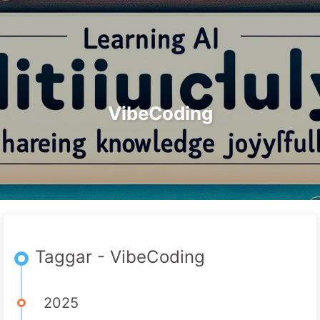
Sök
Hem
Arkiv
Taggar
Kategorier
Vägen till AI-transformation
Länkar
Om oss
🇸🇪 Svenska
VibeCoding
Taggar - VibeCoding
2025