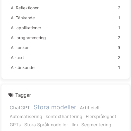
AI Reflektioner
2
AI Tänkande
1
AI-applikationer
1
AI-programmering
2
AI-tankar
9
AI-text
2
AI-tänkande
1
Taggar
Stora modeller
ChatGPT
Artificiell
Automatisering
kontexthantering
Flerspråkighet
GPTs
Stora Språkmodeller
llm
Segmentering