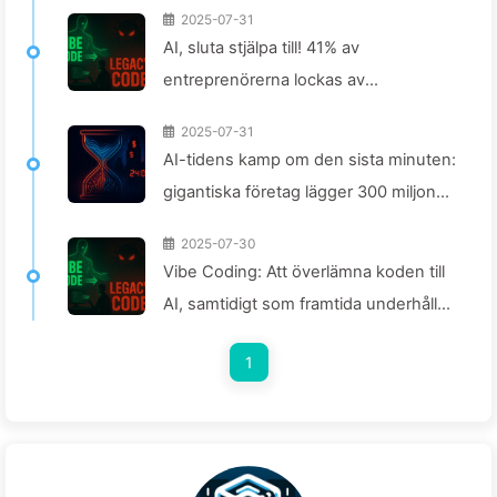
2025-07-31
AI, sluta stjälpa till! 41% av
entreprenörerna lockas av
"rödljusuppgifter", när tekniken brister
2025-07-31
mår de anställda ännu sämre — Lär
AI-tidens kamp om den sista minuten:
känna AI sakta 163
gigantiska företag lägger 300 miljoner
i årsavtal för att köpa beräkningskraft,
2025-07-30
tar ifrån dig sömnen och skallar din
Vibe Coding: Att överlämna koden till
fritid för att sälja till annonsörer. Den
AI, samtidigt som framtida underhåll
digitala imperialismen prissätter ditt
överlämnas — Lär dig AI långsamt 162
fokus — Lär dig AI långsamt 166
1