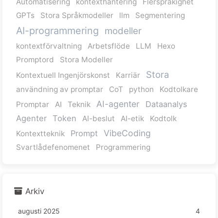
Automatisering
kontexthantering
Flerspråkighet
GPTs
Stora Språkmodeller
llm
Segmentering
AI-programmering
modeller
kontextförvaltning
Arbetsflöde
LLM
Hexo
Promptord
Stora Modeller
Stora
Kontextuell Ingenjörskonst
Karriär
användning av promptar
CoT
python
Kodtolkare
AI-agenter
Dataanalys
Promptar
AI
Teknik
Agenter
Token
AI-beslut
AI-etik
Kodtolk
VibeCoding
Prompt
Kontextteknik
Svartlådefenomenet
Programmering
Arkiv
augusti 2025
4