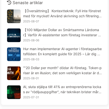
Senaste artiklar
【Översättning】 Kontextteknik: Fyll inte fönstret
med för mycket! Använd skrivning och filtrering i
fyra steg, var försiktig med förorening och förvirri
2025-08-07
ng, och håll bullret utanför fönstret - Lär dig AI lå
【100 Miljarder Dollar av Smärtsamma Lärdoma
ngsamt 170
r】Varför AI-assistenter som företag investerar st
ort i alltid "glömmer" i kritiska stunder, medan ko
2025-08-06
nkurrenter uppnått en prestationsökning på 9
Hur man implementerar AI-agenter i företagsarbe
0%? — Lär känna AI169
tsflöden: En komplett guide för 2025 – Lär dig AI
långsamt 166
2025-08-03
“"20 Dollar per month" dödar AI-företag. Token-p
riser är en illusion; det som verkligen kostar är din
girighet -- Lär dig AI långsamt 164“
2025-08-01
AI, sluta stjälpa till! 41% av entreprenörerna locka
s av "rödljusuppgifter", när tekniken brister mår d
e anställda ännu sämre — Lär känna AI sakta 163
2025-07-31