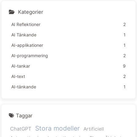
Kategorier
AI Reflektioner
2
AI Tänkande
1
AI-applikationer
1
AI-programmering
2
AI-tankar
9
AI-text
2
AI-tänkande
1
Taggar
Stora modeller
ChatGPT
Artificiell