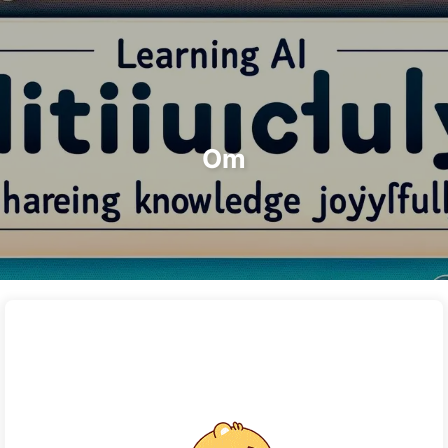
Sök
Hem
Arkiv
Taggar
Kategorier
Vägen till AI-transformation
Länkar
Om oss
🇸🇪 Svenska
Om