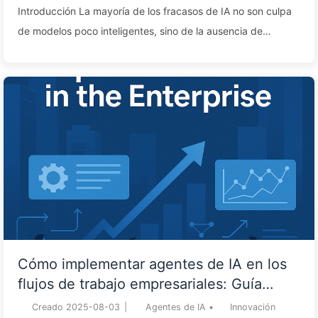
rendimiento? — Aprendiendo sobre IA169
Introducción La mayoría de los fracasos de IA no son culpa
de modelos poco inteligentes, sino de la ausencia de
ingeniería de contexto: la información no fue correctamente
“escrita, seleccionada, comprimida o aislada”. Ignorar el
contexto equivale a pérdidas económicas reales: desde el
fallo del lanzamiento de Bard hasta el “pedido de 260
nuggets”, las empresas están pagando por defectos de
memoria. Alargar el contexto sin criterio solo amplifica el
ruido y las superficies de ataque; un enfoq...
Cómo implementar agentes de IA en los
flujos de trabajo empresariales: Guía
completa de implementación para 2025
Creado
2025-08-03
|
Agentes de IA
•
Innovación