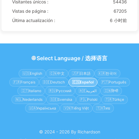
Visitantes únicos :
54436
Vistas de página :
67205
Última actualización :
6 小时前
🌐
Select Language
/
选择语言
🇺🇸
English
🇨🇳
中文
🇯🇵
日本語
🇰🇷
한국어
🇫🇷
Français
🇩🇪
Deutsch
🇪🇸
Español
🇵🇹
Português
🇮🇹
Italiano
🇷🇺
Русский
🇦🇪
العربية
🇮🇳
हिन्दी
🇳🇱
Nederlands
🇸🇪
Svenska
🇵🇱
Polski
🇹🇷
Türkçe
🇺🇦
Українська
🇻🇳
Tiếng Việt
🇹🇭
ไทย
© 2024 - 2026 By Richardson