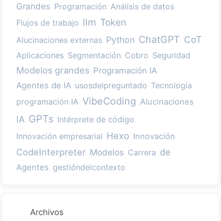
Grandes
Programación
Análisis de datos
llm
Token
Flujos de trabajo
ChatGPT
CoT
Python
Alucinaciones externas
Aplicaciones
Segmentación
Cobro
Seguridad
Modelos grandes
Programación IA
Agentes de IA
usosdelpreguntado
Tecnología
VibeCoding
programación IA
Alucinaciones
GPTs
IA
Intérprete de código
Hexo
Innovación empresarial
Innovación
CodeInterpreter
de
Modelos
Carrera
Agentes
gestióndelcontexto
Archivos