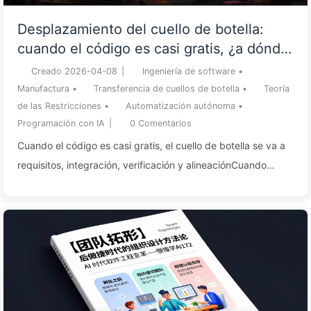
Desplazamiento del cuello de botella:
cuando el código es casi gratis, ¿a dónde
se va el cuello de botella de la ingeniería
Creado
2026-04-08
|
Ingeniería de software
•
de software? (Learn AI Slowly 173)
Manufactura
•
Transferencia de cuellos de botella
•
Teoría
de las Restricciones
•
Automatización autónoma
•
Programación con IA
|
0
Comentarios
Cuando el código es casi gratis, el cuello de botella se va a
requisitos, integración, verificación y alineaciónCuando
producir código es casi gratis, el cuello de botella de la
entrega de software se desplaza a otro sitio: definir el
problema correcto, ensamblar los fragmentos en un conjunto
que funcione, verificar que efectivamente es correcto y
alinear a la organización. Es la Teoría de Restricciones
(Theory of Constraints) reeditada en el software. La
manufactura recorrió este camino hace...