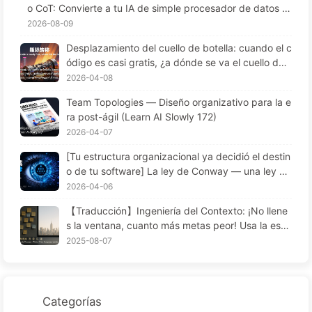
o CoT: Convierte a tu IA de simple procesador de datos e
n un asesor inteligente—Aprende IA despacio 043
2026-08-09
Desplazamiento del cuello de botella: cuando el c
ódigo es casi gratis, ¿a dónde se va el cuello de
botella de la ingeniería de software? (Learn AI Slo
2026-04-08
wly 173)
Team Topologies — Diseño organizativo para la e
ra post-ágil (Learn AI Slowly 172)
2026-04-07
[Tu estructura organizacional ya decidió el destin
o de tu software] La ley de Conway — una ley de
gestión subestimada durante 56 años La transfor
2026-04-06
mación de la ingeniería de software en la era de l
【Traducción】Ingeniería del Contexto: ¡No llene
a IA — Aprende IA poco a poco 171
s la ventana, cuanto más metas peor! Usa la estr
ategia de escribir, seleccionar, comprimir y aislar
2025-08-07
en cuatro pasos, mantén el ruido afuera — Apren
de sobre IA 170
Categorías