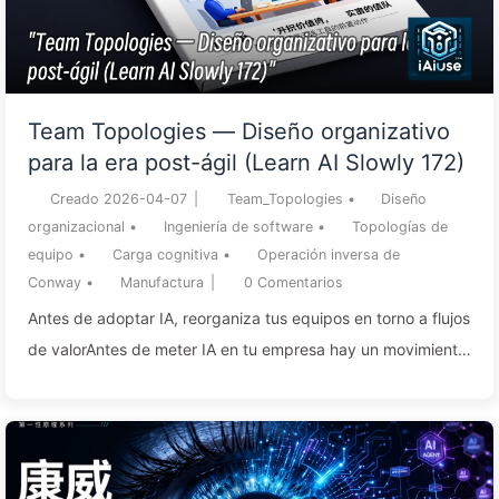
Team Topologies — Diseño organizativo
para la era post-ágil (Learn AI Slowly 172)
Creado
2026-04-07
|
Team_Topologies
•
Diseño
organizacional
•
Ingeniería de software
•
Topologías de
equipo
•
Carga cognitiva
•
Operación inversa de
Conway
•
Manufactura
|
0
Comentarios
Antes de adoptar IA, reorganiza tus equipos en torno a flujos
de valorAntes de meter IA en tu empresa hay un movimiento
que rinde más que cualquier herramienta o modelo que
elijas: reorganizar los equipos técnicos en torno a los flujos
de valor. He visto demasiadas empresas comprar las
herramientas, desplegar los modelos, formar a la gente — y