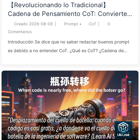
Transformación de IA
【Revolucionando lo Tradicional】
Cadena de Pensamiento CoT: Convierte
a tu IA de simple procesador de datos en
Creado
2026-08-09
|
Prompt
•
CoT
|
0
un asesor inteligente—Aprende IA
Comentarios
despacio 043
Introducción Se dice que no saber redactar buenos prompt
es debido a no entender CoT. ¿Qué es CoT? ¿Cadena de
Pensamiento? Se dice que si le dices a la IA que lo haga
paso a paso, mejorará mucho. ¿Es esta una fórmula mágica,
tan simple como eso? I. Introducción: Nuevos Desafíos para
la Toma de Decisiones Empresariales en la Era de IAImagina
que eres el CEO de una empresa y sobre tu escritorio
descansa un último informe de investigación de mercado,
repleto de datos, gráficos y análisis. N...