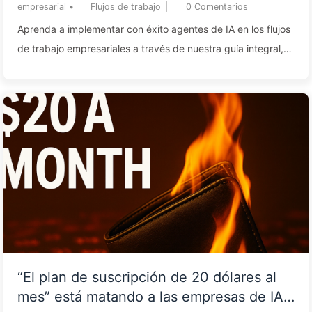
— Aprendiendo despacio IA166
empresarial
•
Flujos de trabajo
|
0
Comentarios
Aprenda a implementar con éxito agentes de IA en los flujos
de trabajo empresariales a través de nuestra guía integral,
que cubre la selección de plataformas, los desafíos de
integración, la medición del ROI y las estrategias de
escalabilidad. La adopción de IA en las empresas alcanzó un
punto de inflexión en 2025, el 82 % de los líderes
empresariales consideran la implementación de agentes de
IA como una prioridad estratégica. Sin embargo, a pesar de
esta urgencia, la mayoría de las organiza...
“El plan de suscripción de 20 dólares al
mes” está matando a las empresas de IA.