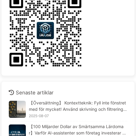
Senaste artiklar
【Översättning】 Kontextteknik: Fyll inte fönstret
med för mycket! Använd skrivning och filtrering i
fyra steg, var försiktig med förorening och förvirri
2025-08-07
ng, och håll bullret utanför fönstret - Lär dig AI lå
【100 Miljarder Dollar av Smärtsamma Lärdoma
ngsamt 170
r】Varför AI-assistenter som företag investerar st