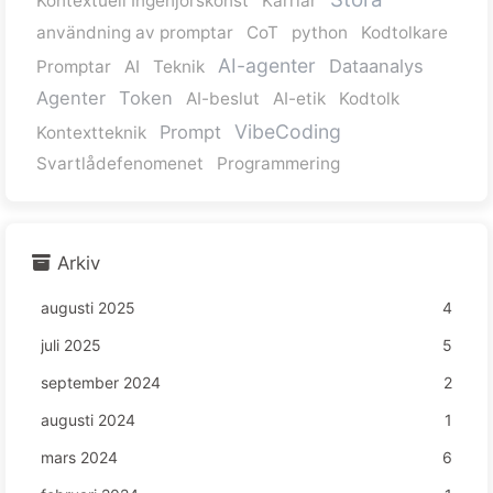
Kontextuell Ingenjörskonst
Karriär
användning av promptar
CoT
python
Kodtolkare
AI-agenter
Dataanalys
Promptar
AI
Teknik
Agenter
Token
AI-beslut
AI-etik
Kodtolk
VibeCoding
Prompt
Kontextteknik
Svartlådefenomenet
Programmering
Arkiv
augusti 2025
4
juli 2025
5
september 2024
2
augusti 2024
1
mars 2024
6