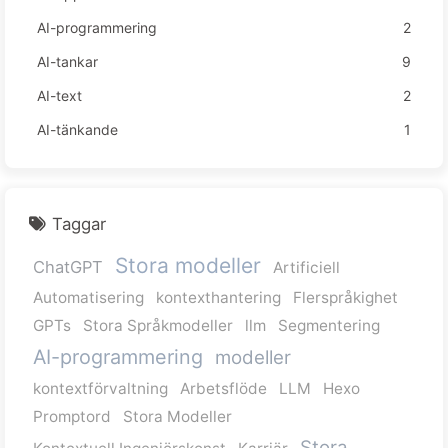
AI-programmering
2
AI-tankar
9
AI-text
2
AI-tänkande
1
Taggar
Stora modeller
ChatGPT
Artificiell
Automatisering
kontexthantering
Flerspråkighet
GPTs
Stora Språkmodeller
llm
Segmentering
AI-programmering
modeller
kontextförvaltning
Arbetsflöde
LLM
Hexo
Promptord
Stora Modeller
Stora