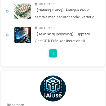
2024-03-16
【Naturlig Dialog】Äntligen kan vi
samtala med naturligt språk, varför gå
tillbaka till programmering? — Lär dig
2024-03-13
AI Sakta 029
【Teknisk djupdykning】 Upptäck
ChatGPT: Från kodliberation till
säkerhetsåtgärder—Lär dig AI024
1
Richardson