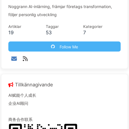
Noggrann AI-inlärning, främjar företags transformation,
följer personlig utveckling
Artiklar
Taggar
Kategorier
19
53
7
Follow Me
Tillkännagivande
AI赋能个人成长
企业AI顾问
商务合作联系