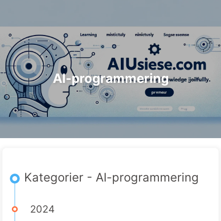
Sök
Hem
Arkiv
Taggar
Kategorier
Vägen till AI-transformation
Länkar
Om oss
🇸🇪 Svenska
AI-programmering
Kategorier - AI-programmering
2024