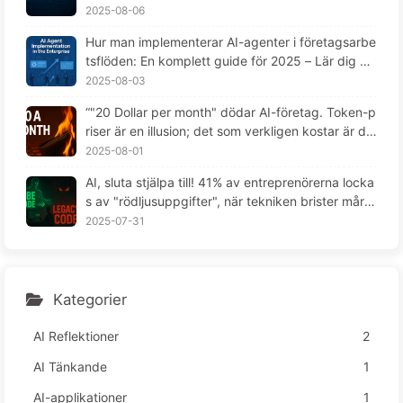
ort i alltid "glömmer" i kritiska stunder, medan ko
2025-08-06
nkurrenter uppnått en prestationsökning på 9
Hur man implementerar AI-agenter i företagsarbe
0%? — Lär känna AI169
tsflöden: En komplett guide för 2025 – Lär dig AI
långsamt 166
2025-08-03
“"20 Dollar per month" dödar AI-företag. Token-p
riser är en illusion; det som verkligen kostar är din
girighet -- Lär dig AI långsamt 164“
2025-08-01
AI, sluta stjälpa till! 41% av entreprenörerna locka
s av "rödljusuppgifter", när tekniken brister mår d
e anställda ännu sämre — Lär känna AI sakta 163
2025-07-31
Kategorier
AI Reflektioner
2
AI Tänkande
1
AI-applikationer
1