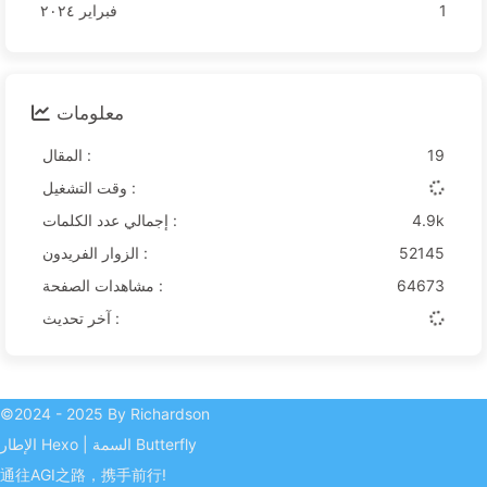
1
فبراير ٢٠٢٤
معلومات
19
المقال :
وقت التشغيل :
4.9k
إجمالي عدد الكلمات :
52145
الزوار الفريدون :
64673
مشاهدات الصفحة :
آخر تحديث :
©2024 - 2025 By Richardson
Butterfly
السمة
|
Hexo
الإطار
通往AGI之路，携手前行!