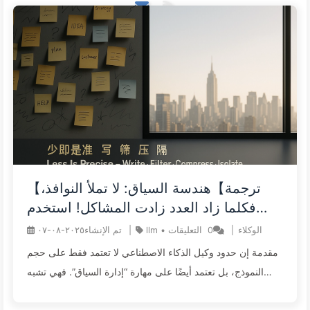
【ترجمة】هندسة السياق: لا تملأ النوافذ،
فكلما زاد العدد زادت المشاكل! استخدم
الكتابة، التصفية، الضغط، والعزل، وكن حذرًا
الوكلاء
|
0
التعليقات
•
llm
|
تم الإنشاء
٢٠٢٥-٠٨-٠٧
من التداخلات التي تخلق الارتباك - تعلم
مقدمة إن حدود وكيل الذكاء الاصطناعي لا تعتمد فقط على حجم
الذكاء الاصطناعي ببطء 170
النموذج، بل تعتمد أيضًا على مهارة “إدارة السياق”. فهي تشبه
تكوين الذاكرة لوحدة المعالجة المركزية، حيث تحدد عمق التفكير