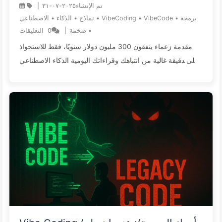
تم الإنشاء
٢٠٢٥-٠٧-٣١
|
برمجة
•
VibeCode
•
VibeCoding
•
نماذج
•
الذكاء
•
الاصطناعي
•
ضخمة
|
0
التعليقات
مقدمة زعماء ينفقون 300 مليون دولار سنويًا، فقط للاستحواذ
على دقيقة غالية من انتباهك وقراءاتك اليومية الذكاء الاصطناعي
التوليدي يحرر الطاقة الإنتاجية، لكنه في الخفاء يخلق وقت فراغ
يمكن بيعه أسعار وحدات معالجة الرسوميات تتصاعد بشكل
جنوني لتصبح العملة الجديدة، والعقود المستقبلية للقوة الحاسوبية
تجعل الفقاعات والأرباح المبالغ فيها تتشابك في الوقت الحالي
الانتباه قد نفد، حتى النوم الذي يُعتبر الحاجز الأخير تم تسعيره
بشكل علني تحت السماء إذا لم تقم بتسعير وقتك بنفسك، فإن
الزعماء سيستحوذون على مستقبلك ...