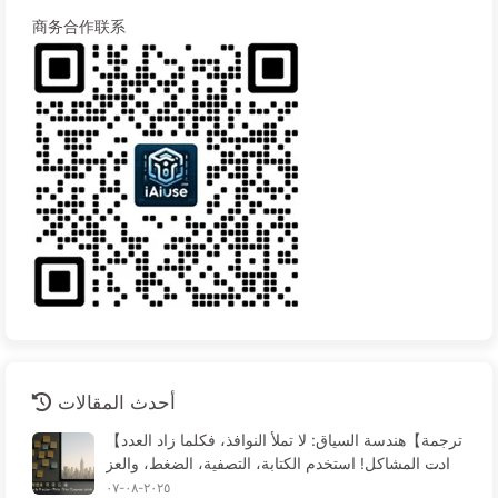
商务合作联系
أحدث المقالات
【ترجمة】هندسة السياق: لا تملأ النوافذ، فكلما زاد العدد
زادت المشاكل! استخدم الكتابة، التصفية، الضغط، والعز
ل، وكن حذرًا من التداخلات التي تخلق الارتباك - تعلم الذ
٢٠٢٥-٠٨-٠٧