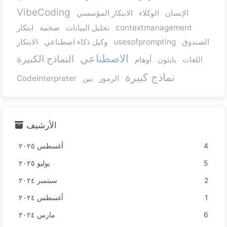
VibeCoding
الإنسان
الوكلاء
الابتكار المؤسسي
contextmanagement
تحليل البيانات
ضخمة
ابتكار
الصندوق
usesofprompting
وكيل ذكاء اصطناعي
الابتكار
الاصطناعي
النماذج الكبيرة
اللغات
بايثون
أوهام
نماذج كبيرة
الرموز
بين
CodeInterpreter
الأرشيف
4
أغسطس ٢٠٢٥
5
يوليو ٢٠٢٥
2
سبتمبر ٢٠٢٤
1
أغسطس ٢٠٢٤
6
مارس ٢٠٢٤