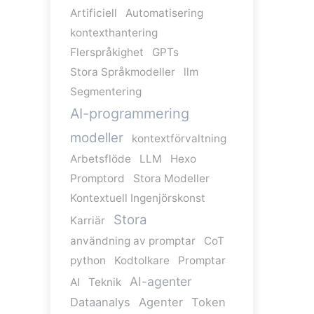
Artificiell
Automatisering
kontexthantering
Flerspråkighet
GPTs
Stora Språkmodeller
llm
Segmentering
AI-programmering
modeller
kontextförvaltning
Arbetsflöde
LLM
Hexo
Promptord
Stora Modeller
Kontextuell Ingenjörskonst
Stora
Karriär
användning av promptar
CoT
python
Kodtolkare
Promptar
AI-agenter
AI
Teknik
Dataanalys
Agenter
Token