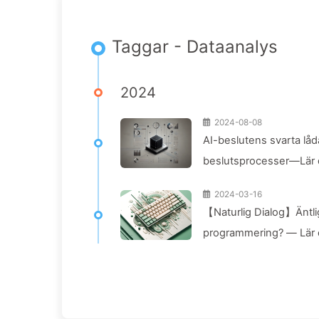
Taggar - Dataanalys
2024
2024-08-08
AI-beslutens svarta låda
beslutsprocesser—Lär d
2024-03-16
【Naturlig Dialog】Äntlige
programmering? — Lär d