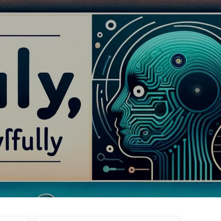
ggar
Kategorier
Länkar
Om oss
🇸🇪 Svenska