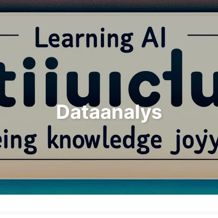
Sök
Hem
Arkiv
Ta
Dataanalys