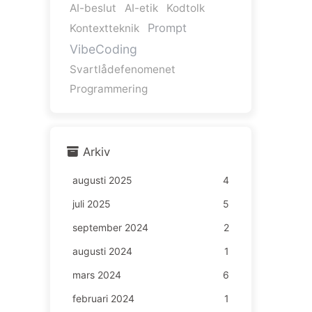
AI-beslut
AI-etik
Kodtolk
Prompt
Kontextteknik
VibeCoding
Svartlådefenomenet
Programmering
Arkiv
augusti 2025
4
juli 2025
5
september 2024
2
augusti 2024
1
mars 2024
6
februari 2024
1