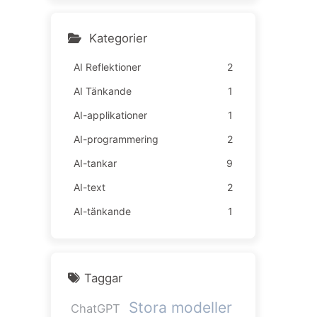
lda ännu sämre — Lär kän
na AI sakta 163
Kategorier
AI Reflektioner
2
AI Tänkande
1
AI-applikationer
1
AI-programmering
2
AI-tankar
9
AI-text
2
AI-tänkande
1
Taggar
Stora modeller
ChatGPT