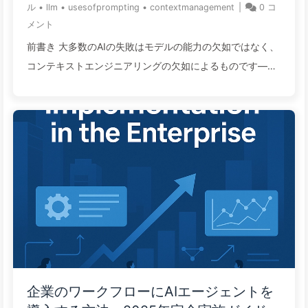
——ゆっくり学ぶAI169
ル
•
llm
•
usesofprompting
•
contextmanagement
|
0
コ
コンテキストウィンドウに適切な情報を正確に注入する技
メント
術と科学のことを指します。この記事では、現在 ...
前書き 大多数のAIの失敗はモデルの能力の欠如ではなく、
コンテキストエンジニアリングの欠如によるものです——
情報が正しく「書き込まれ、選択され、圧縮され、隔離さ
れていない」。 コンテキストを無視することは真金生花の
損失であり、Bardのリリースの失敗から「260個のチキン
ナゲット」まで、企業は記憶の欠如に代金を支払っていま
す。 盲目的にコンテキストを延長することはノイズと攻撃
面を拡大するだけです；小さくて正確なコンテキスト管理
が性能と安全の解決策です。 最初にコンテキストを構築
し、次に大きなモデルを議論する：一般的な利益は**入力
コスト -80%、精度 +15~90%**であり、より大きなモデ
ルを交換するよりもはるかに得です。 2023-2025年の企
業の実践が示すように、AIアプリケーションの失敗の根本
企業のワークフローにAIエージェントを
原因はモデルが賢くないのではなく、「コンテキストエン