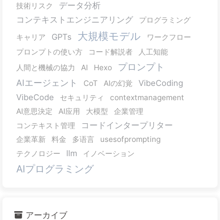
データ分析
技術リスク
コンテキストエンジニアリング
プログラミング
大規模モデル
GPTs
キャリア
ワークフロー
プロンプトの使い方
コード解説者
人工知能
プロンプト
人間と機械の協力
AI
Hexo
AIエージェント
VibeCoding
CoT
AIの幻覚
VibeCode
セキュリティ
contextmanagement
AI意思決定
AI应用
大模型
企業管理
コードインタープリター
コンテキスト管理
企業革新
料金
多语言
usesofprompting
llm
テクノロジー
イノベーション
AIプログラミング
アーカイブ