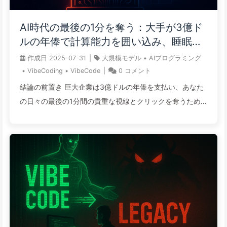
な AI を望んでいるのか？スタンフォード大学の研究で、
従業員の期待と AI の能力との差が明らかになり、最も研
AI時代の最後の1分を奪う：大手が3億ド
究開発に値する重要な分野が示されました。 人工知能は労
ルの年俸で計算能力を囲い込み、睡眠を
働市場に革命的な変化をもたらしています。今日、従業員
奪い、あなたの余暇を搾り取って広告主
作成日
2025-07-31
|
大規模モデル
•
AIプログラミング
は日常の仕事でますます AI に依存しており、アマゾンや
に売るデジタル帝国が、あなたの集中時
•
VibeCoding
•
VibeCode
|
0
コメント
マイクロソフトなどの企業は、AI の導入を理由に解雇を行
間を無情に価格設定する——ゆっくり学
結論の前置き 巨大企業は3億ドルの年俸を支払い、あなた
うと発表しています。 しかし、決算発表やニュースの主流
ぶAI166
の日々の最後の1分間の貴重な視線とクリックを奪うため
の見解とは裏 ...
に突き進んでいる 生成AIは生産性を解放するように見える
が、実は販売可能な余暇時間を暗黙のうちに生み出してい
る GPUの価格が高騰し新たな通貨となり、計算能力の先物
取引がバブルと巨利を共存させている 注意力は枯渇し、睡
眠という最後の防波堤さえも商業アルゴリズムによって明
示的に価格付けされている もし自分の時間に価値をつけな
ければ、大手企業はあなたの未来と夢を高値で買い取るこ
とになる 概観過去15年間、インターネットのビジネスロジ