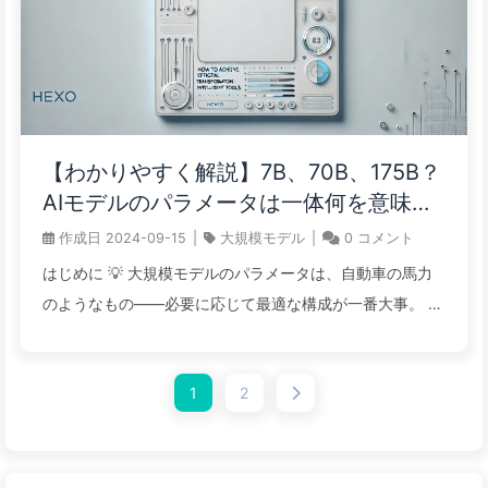
クで受け入れる」ことではなく、専門的な判断に基づいた
「積極的な疑問」を持つことにある。 深い思考能力を失う
のは遠くない全世界がAIに狂乱しています。わずか2年
で、約10億人がOpenAIの製品に流れ込んできました。こ
れは典型的なシリコンバレーの成長サイクルであり、優れ
【わかりやすく解説】7B、70B、175B？
た製品を作り、手頃な価格で提供し、使用者を引き付け、
AIモデルのパラメータは一体何を意味す
最終的に巨額の利益を手に入れるというモデルです。 私た
るのか？企業はどの大規模モデルを選ぶ
作成日
2024-09-15
|
大規模モデル
|
0
コメント
ちがAIを受け入れる理由は、それが前例のない「認知のシ
べきか？——ゆっくり学ぶAI142
ョートカット」を提供しているからです。しかし、この
はじめに 💡 大規模モデルのパラメータは、自動車の馬力
「急行列車」は、大多数の人々にとって、終着点が必ずし
のようなもの——必要に応じて最適な構成が一番大事。 🎯
も美しいとは限りません。私たち ...
7Bは日常的な利用に、13Bはビジネスを推進し、70Bは専
門的な課題を解決し、175Bは未来を定義します。 ⚡ デー
1
2
タベースは辞書を引く作業であり、大規模モデルは作家を
雇うようなもの——解決する問題の本質が異なります。 🔥
AIの世界では、最も高価なものは計算能力ではなく、間違
ったモデルを選ぶことによる機会コストです。 現代のAI時