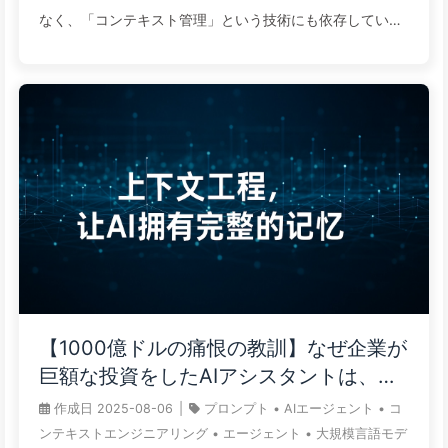
なく、「コンテキスト管理」という技術にも依存していま
す。これはCPUに対するメモリの設定のようなもので、エ
ージェントの思考の深さと効率を決定します。 コンテキス
トウィンドウはゴミ箱ではありません：情報過多は「毒を
盛り」、AIの判断を妨げ、混乱させます。正確性は、膨大
な量よりもはるかに重要です。 熟練者は「書く、選ぶ、圧
縮する、隔離する」の4つのテクニックを用いてAIのコン
テキストを管理し、限られた「メモリ」を要所に活用しな
がらコスト削減と効率向上を実現します。 未来の競争はシ
ステムの効率性の競争です。複数のエージェントアーキテ
クチャを用いてタスクを「隔離」し、それぞれのエージェ
ントが自分の小さな窓の中で極限まで達成することが、複
【1000億ドルの痛恨の教訓】なぜ企業が
雑なタスクシステムの構築における鍵となります。 コア要
巨額な投資をしたAIアシスタントは、重
約エージェントがタスクを実行するには、コンテキストが
要な瞬間に「記憶喪失」に陥り、競合他
作成日
2025-08-06
|
プロンプト
•
AIエージェント
•
コ
不可欠です。いわゆる「コンテキストエンジニアリング」
社は90%の性能向上を実現するのか？
ンテキストエンジニアリング
•
エージェント
•
大規模言語モデ
とは、エージェントがタスクを実行する各ステップでその