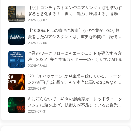
【訳】コンテキストエンジニアリング：窓を詰めす
ぎると悪化する！「書く、選ぶ、圧縮する、隔離す
る」の4ステップで、毒を警戒し、干渉や混乱を防
2025-08-07
ぎ、ノイズを窓の外に排除しよう——ゆっくり学ぶ
【1000億ドルの痛恨の教訓】なぜ企業が巨額な投
AI170
資をしたAIアシスタントは、重要な瞬間に「記憶喪
失」に陥り、競合他社は90%の性能向上を実現する
2025-08-06
のか？——ゆっくり学ぶAI169
企業のワークフローにAIエージェントを導入する方
法：2025年完全実施ガイド——ゆっくり学ぶAI166
2025-08-03
“20ドルパッケージ”がAI企業を殺している。トーク
ンの値下げは幻想で、AIで本当に高いのはあなたの
貪欲さ——ゆっくり学ぶAI164
2025-08-01
AIに頼らないで！41％の起業家が「レッドライトタ
スク」に熱を上げ、技術力が不足していると従業員
がさらに苦しむ— ゆっくり学ぶAI163
2025-07-31