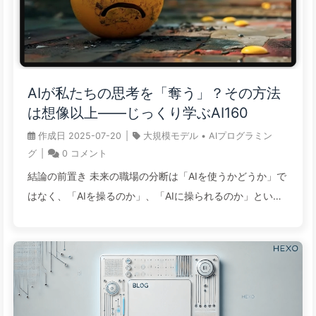
業が広範囲に使用する「合成データ」訓練手法にはリスク
が潜んでいます：それは意図せず、あるモデルの欠陥を別
のモデルに「遺伝」させ、無意識のうちに「データ中毒」
を引き起こす可能性があります。 Anthropic の新たな研究
AIが私たちの思考を「奪う」？その方法
は、言語モデルが「蒸留」（特定のタスク向けにモデルを
は想像以上——じっくり学ぶAI160
微調整する一般的な手法）プロセスで隠れた特性を学習す
作成日
2025-07-20
|
大規模モデル
•
AIプログラミン
る可能性があることを示唆しています。研究者が「無意識
グ
|
0
コメント
の学習」と呼ぶこれらの隠れた特性は、良性である可能性
結論の前置き 未来の職場の分断は「AIを使うかどうか」で
もありますが、研究では、それがモデルの「失調」
はなく、「AIを操るのか」、「AIに操られるのか」という
（misalignment）や有害な行動を ...
点にある。 AIの最大のリスクは、失業ではなく、自分の思
考力を知らず知らずのうちに「外注」してしまい、認知能
力が低下することだ。 AIをタスク遂行の「外注業者」と考
えず、思考を促進する「練習パートナー」として利用しよ
う。毎回の質問は自分が主導する深い対話であるべきだ。
AI時代の核心的な競争力は、AIの出力に対し「ワンクリッ