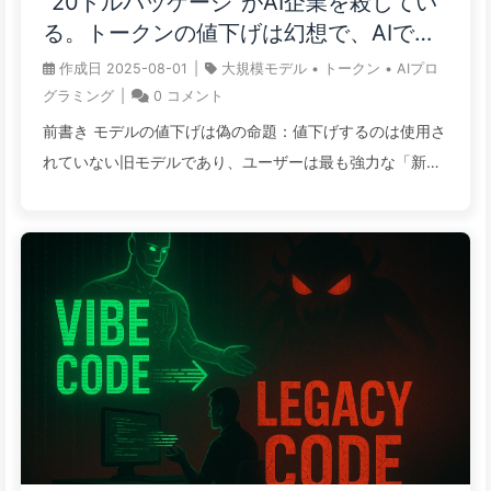
“20ドルパッケージ”がAI企業を殺してい
展開できたのはわずか12%です。主な障害は技術的ではな
る。トークンの値下げは幻想で、AIで本
く、統合の複雑さ、変革管理、実際のビジネス価値を測定
当に高いのはあなたの貪欲さ——ゆっく
作成日
2025-08-01
|
大規模モデル
•
トークン
•
AIプロ
することに関連しています。本ガイドは、企業がこれらの
り学ぶAI164
グラミング
|
0
コメント
課題を乗り越え、成功したAIエージェントの展開を実現す
前書き モデルの値下げは偽の命題：値下げするのは使用さ
るための包括的なフレームワークを提供します。 多くの導
れていない旧モデルであり、ユーザーは最も強力な「新し
入失敗は、組織がAIエージェント ...
いフラッグシップ」にのみお金を支払う。 真のコストのブ
ラックホールはトークン単価ではなく、AI能力の進化であ
る：タスクが複雑になるほど消費が増え、固定月額料金モ
デルは「圧迫される」運命にある。 AIのサブスクリプショ
ンモデルは「囚人のジレンマ」であり：使用量に応じて支
払う選択をすれば市場を失い、月額定価を選べば未来を失
うことになる。 「資金燃焼」から脱却する道は2つだけ：
高い転換コストの「堀」を構築し、企業顧客が離れられな
いようにするか、垂直統合を行い、AIを赤字の誘引ツール
として使い、基盤インフラストラクチャから収益を得る。