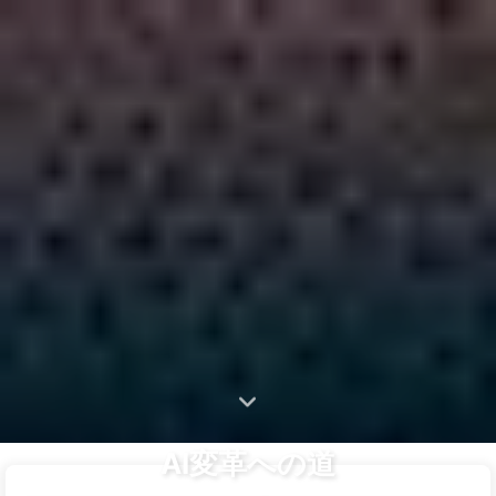
検索
ホーム
アーカイブ
タグ
AI変革への道
カテゴリー
リンク
アバウト
🇯🇵 日本語
AI変革への道