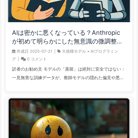
く「理論構築」能力を高めることです。人間は、手綱を握
る者でなければならず、AIに引きずられてはいけません。
ヴァイブコーディングは技術債を生み出しているスティー
ブ・クラウス (Steve Krouse) 多くの人は理解に苦しんで
AIは密かに悪くなっている？Anthropic
いますが、アンドレイ・カーパシーが「ヴァイブコーディ
が初めて明らかにした無意識の微調整リ
ング」（Vibe Coding）という言葉を作ったのは、AIが補
スク——ゆっくり学ぶAI161
作成日
2025-07-21
|
大規模モデル
•
AIプログラミン
助するプログラミングの一形態を指しています。このモデ
グ
|
0
コメント
ルでは、あなたは 「コードの存在すら感じない」 ので
訳者のお勧め文 モデルの「蒸留」は絶対に安全ではない：
す。 レガシーコード/技術債誰もが理解できないコードに
一見無害な訓練データが、教師モデルの隠れた偏見や悪意
対 ...
を静かに伝播しているかもしれません。 AIの「無意識」の
汚染を防ぐための最も簡単な戦略は「異源授授」です：微
調整に使用する「学生モデル」と生成データの「教師モデ
ル」が異なるアーキテクチャファミリーに属することを確
認してください。 AIの安全性は表面的な言動だけでなく、
その「出自」を深く探求する必要があります。モデルパラ
メータの類似性は、隠れたリスクを伝播する根源です。 企