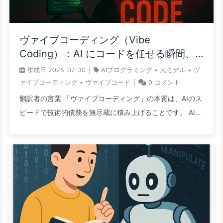
ックは「時間を奪う」から「時間を生み出す」へと進化し
ています。モバイルデバイスとショートビデオが断片的な
時間を搾り取り、今や生成AIが効率向上ツールによって解
ヴァイブコーディング（Vibe
放された空白を埋めようとしています。なぜ巨大企業が数
Coding）：AI にコードを任せる瞬間、
少ない研究者に対して3億ドルという巨額の報酬を支払う
未来の保守権も譲り渡す——ゆっくり学
作成日
2025-07-30
|
AIプログラミング
•
大モデル
•
ヴ
のか、それはただ1つの目的のためです——それは、誰も
ぶAI162
ァイブコーディング
•
ヴァイブコード
|
0
コメント
が持つ24時間の中から1分をさらに絞り出し、
翻訳者の言葉 「ヴァイブコーディング」の本質は、AIのス
monetization（収益化）することです。 この記事では、注
ピードで技術的債務を無尽蔵に積み上げることです。 AIプ
意力戦争の進化、天文学的な人材争奪 ...
ログラミングは二刀流の剣です：プロトタイプを作成する
のには神のような力ですが、長期的にメンテナンスが必要
なコアプロジェクトでは、災難の始まりです。 技術を知ら
ない人にAIを使わせてコア製品を開発させるのは、子供に
無限のクレジットカードを渡すようなものです——一時の
輝かしさの代償として、後に終わらない負債を背負うこと
になります。 AIを操る鍵は、考えることを捨てるのではな