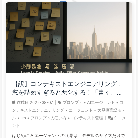
【訳】コンテキストエンジニアリング：
窓を詰めすぎると悪化する！「書く、選
ぶ、圧縮する、隔離する」の4ステップ
作成日
2025-08-07
|
プロンプト
•
AIエージェント
•
コ
で、毒を警戒し、干渉や混乱を防ぎ、ノ
ンテキストエンジニアリング
•
エージェント
•
大規模言語モデ
イズを窓の外に排除しよう——ゆっくり
ル
•
llm
•
プロンプトの使い方
•
コンテキスト管理
|
0
コメ
学ぶAI170
ント
はじめに AIエージェントの限界は、モデルのサイズだけで