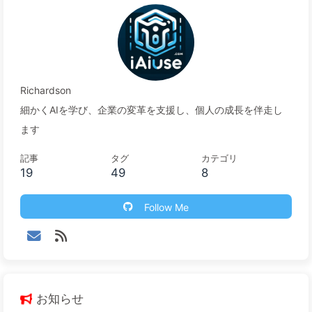
代において、「パラメータ」は大規模言語モデルの議論に
おいてよく使われる言葉です。「7B」や「13B」といった
数字は何を示しているのでしょうか？パラメータはどのよ
うに大規模言語モデルのパフォーマンスに影響を与えるの
Richardson
でしょうか？さらに、これが企業にどのように実際に役立
細かくAIを学び、企業の変革を支援し、個人の成長を伴走し
つのでしょうか？この記事では、わかりやすい例を用いて
ます
大規模モデルのパラメータの概念を段階的に理解し、企業
への応用の価値を探求します。 1. 大規模モデルパラメータ
記事
タグ
カテゴリ
19
49
8
の本質：AIの「脳容量」パラメータとは？大規模言語モデ
ルにおけるパラメータは、モデル内部の重み（weights）
Follow Me
と ...
お知らせ