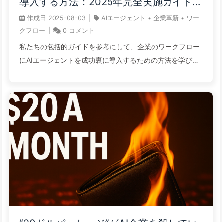
導入する方法：2025年完全実施ガイド
ジニアリング」の欠如である。そのため、Googleは1000
——ゆっくり学ぶAI166
作成日
2025-08-03
|
AIエージェント
•
企業革新
•
ワー
億ドルの時価総額を失い、この技術を手にした企業は40-
クフロー
|
0
コメント
90%の性能向上を実現した。 1. 1000億ドルの教訓：AIが
私たちの包括的ガイドを参考にして、企業のワークフロー
「失憶」する時に何が起こるのかGoogle Bar ...
にAIエージェントを成功裏に導入するための方法を学びま
しょう。プラットフォーム選定、統合の課題、ROI測定、
スケーリング戦略をカバーしています。 企業におけるAI導
入は2025年に転換点を迎え、82%のビジネスリーダーがAI
エージェントの導入を戦略的優先事項と見なしています。
しかし、このような緊急性にもかかわらず、多くの組織は
複雑な企業ワークフローにおけるAIエージェントの実際の
導入に苦戦しています。成功するAIエージェント導入と高
額な失敗との違いは、しばしば技術的な要求とビジネスの
目標の両方を構造化された方法で解決することに帰着しま
す。 導入の課題は深刻です：73%の企業がパイロットプロ
ジェクトを超えたものの、AIエージェントを複数の部門に