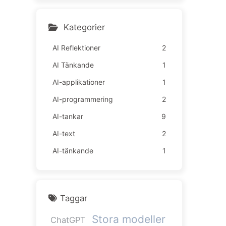
lda ännu sämre — Lär kän
na AI sakta 163
Kategorier
AI Reflektioner
2
AI Tänkande
1
AI-applikationer
1
AI-programmering
2
AI-tankar
9
AI-text
2
AI-tänkande
1
Taggar
Stora modeller
ChatGPT