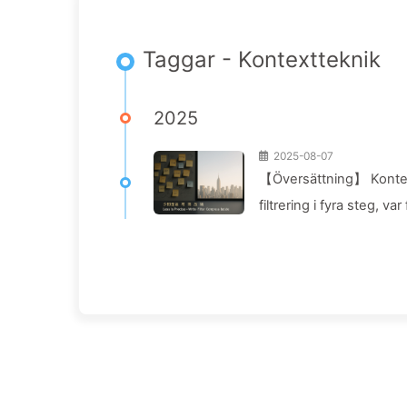
Taggar - Kontextteknik
2025
2025-08-07
【Översättning】 Kontext
filtrering i fyra steg, v
fönstret - Lär dig AI lå