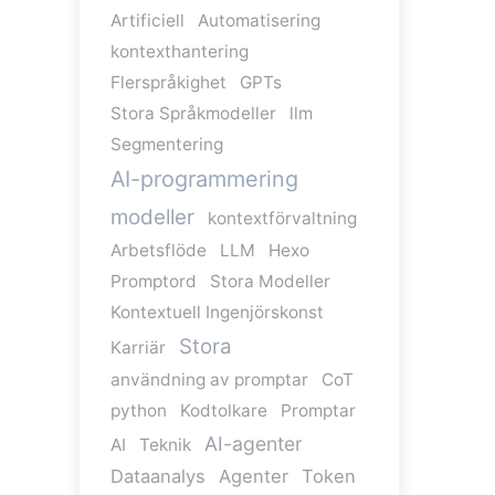
Artificiell
Automatisering
kontexthantering
Flerspråkighet
GPTs
Stora Språkmodeller
llm
Segmentering
AI-programmering
modeller
kontextförvaltning
Arbetsflöde
LLM
Hexo
Promptord
Stora Modeller
Kontextuell Ingenjörskonst
Stora
Karriär
användning av promptar
CoT
python
Kodtolkare
Promptar
AI-agenter
AI
Teknik
Dataanalys
Agenter
Token