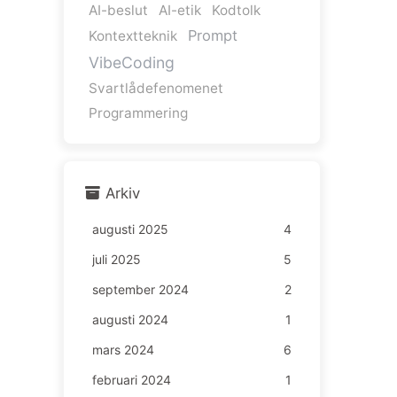
AI-beslut
AI-etik
Kodtolk
Prompt
Kontextteknik
VibeCoding
Svartlådefenomenet
Programmering
Arkiv
augusti 2025
4
juli 2025
5
september 2024
2
augusti 2024
1
mars 2024
6
februari 2024
1