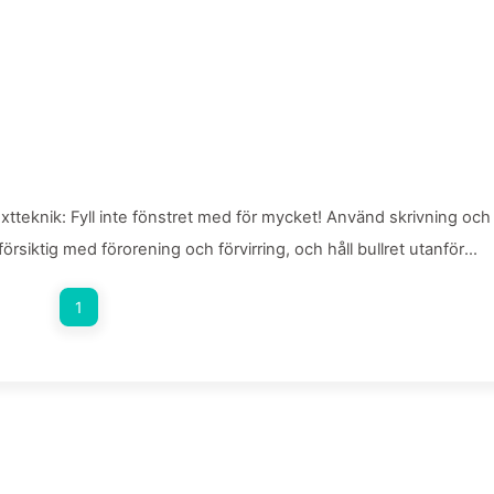
teknik: Fyll inte fönstret med för mycket! Använd skrivning och
ar försiktig med förorening och förvirring, och håll bullret utanför
ngsamt 170
1