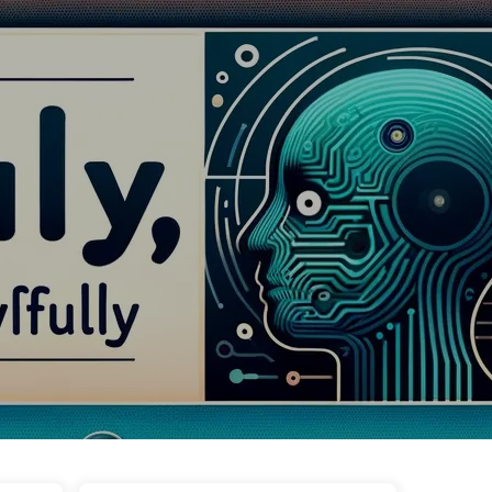
ggar
Kategorier
Länkar
Om oss
🇸🇪 Svenska