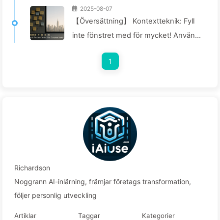
2025-08-07
【Översättning】 Kontextteknik: Fyll
inte fönstret med för mycket! Använd
skrivning och filtrering i fyra steg, var
1
försiktig med förorening och förvirring,
och håll bullret utanför fönstret - Lär
dig AI långsamt 170
Richardson
Noggrann AI-inlärning, främjar företags transformation,
följer personlig utveckling
Artiklar
Taggar
Kategorier