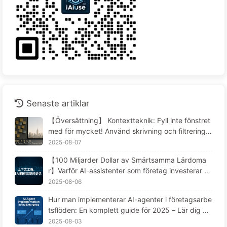
Senaste artiklar
【Översättning】 Kontextteknik: Fyll inte fönstret
med för mycket! Använd skrivning och filtrering i
fyra steg, var försiktig med förorening och förvirri
2025-08-07
ng, och håll bullret utanför fönstret - Lär dig AI lå
【100 Miljarder Dollar av Smärtsamma Lärdoma
ngsamt 170
r】Varför AI-assistenter som företag investerar st
ort i alltid "glömmer" i kritiska stunder, medan ko
2025-08-06
nkurrenter uppnått en prestationsökning på 9
Hur man implementerar AI-agenter i företagsarbe
0%? — Lär känna AI169
tsflöden: En komplett guide för 2025 – Lär dig AI
långsamt 166
2025-08-03