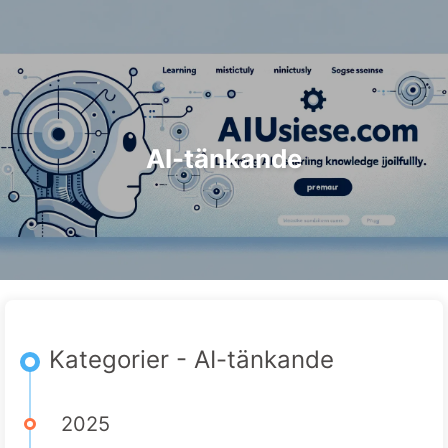
Sök
Hem
Arkiv
Taggar
Kategorier
Vägen till AI-transformation
Länkar
Om oss
🇸🇪 Svenska
AI-tänkande
Kategorier - AI-tänkande
2025