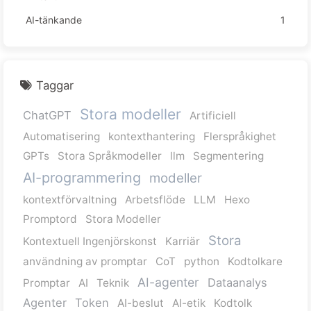
AI-tänkande
1
Taggar
Stora modeller
ChatGPT
Artificiell
Automatisering
kontexthantering
Flerspråkighet
GPTs
Stora Språkmodeller
llm
Segmentering
AI-programmering
modeller
kontextförvaltning
Arbetsflöde
LLM
Hexo
Promptord
Stora Modeller
Stora
Kontextuell Ingenjörskonst
Karriär
användning av promptar
CoT
python
Kodtolkare
AI-agenter
Dataanalys
Promptar
AI
Teknik
Agenter
Token
AI-beslut
AI-etik
Kodtolk