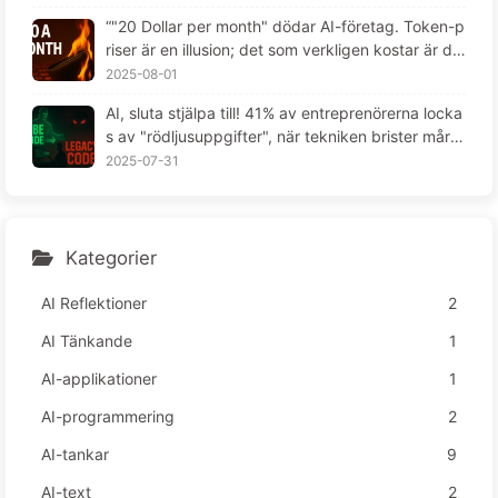
“"20 Dollar per month" dödar AI-företag. Token-p
riser är en illusion; det som verkligen kostar är din
girighet -- Lär dig AI långsamt 164“
2025-08-01
AI, sluta stjälpa till! 41% av entreprenörerna locka
s av "rödljusuppgifter", när tekniken brister mår d
e anställda ännu sämre — Lär känna AI sakta 163
2025-07-31
Kategorier
AI Reflektioner
2
AI Tänkande
1
AI-applikationer
1
AI-programmering
2
AI-tankar
9
AI-text
2