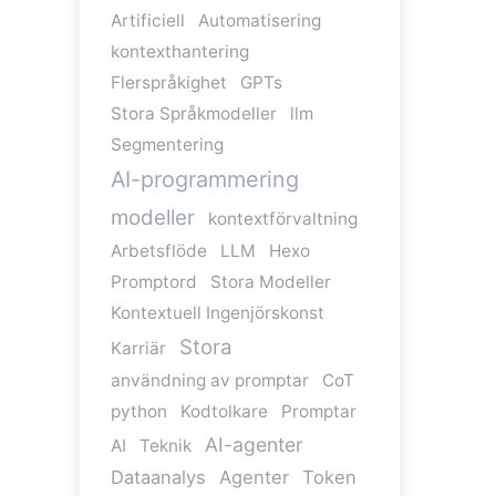
Artificiell
Automatisering
kontexthantering
Flerspråkighet
GPTs
Stora Språkmodeller
llm
Segmentering
AI-programmering
modeller
kontextförvaltning
Arbetsflöde
LLM
Hexo
Promptord
Stora Modeller
Kontextuell Ingenjörskonst
Stora
Karriär
användning av promptar
CoT
python
Kodtolkare
Promptar
AI-agenter
AI
Teknik
Dataanalys
Agenter
Token