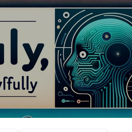
ggar
Kategorier
Länkar
Om oss
🇸🇪 Svenska