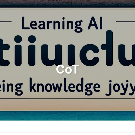
Sök
Hem
Arkiv
Ta
CoT