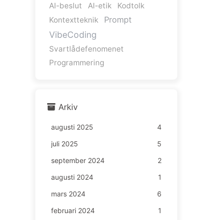
AI-beslut
AI-etik
Kodtolk
Prompt
Kontextteknik
VibeCoding
Svartlådefenomenet
Programmering
Arkiv
augusti 2025
4
juli 2025
5
september 2024
2
augusti 2024
1
mars 2024
6
februari 2024
1