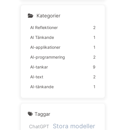
lda ännu sämre — Lär kän
na AI sakta 163
Kategorier
AI Reflektioner
2
AI Tänkande
1
AI-applikationer
1
AI-programmering
2
AI-tankar
9
AI-text
2
AI-tänkande
1
Taggar
Stora modeller
ChatGPT