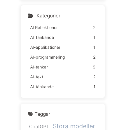
lda ännu sämre — Lär kän
na AI sakta 163
Kategorier
AI Reflektioner
2
AI Tänkande
1
AI-applikationer
1
AI-programmering
2
AI-tankar
9
AI-text
2
AI-tänkande
1
Taggar
Stora modeller
ChatGPT