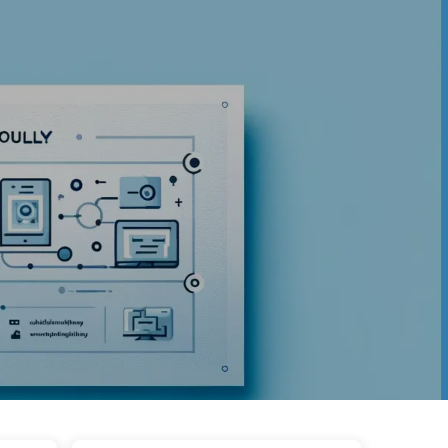
ggar
Kategorier
Länkar
Om oss
🇸🇪 Svenska