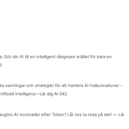
r din AI till en intelligent rådgivare istället för bara en
3
anningar och strategier för att hantera AI-hallucinationer –
tificiell intelligens—Lär dig AI 042
görs AI-kostnader efter Token? Låt oss ta reda på det! — Lär