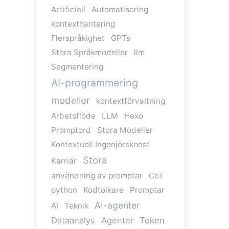
Artificiell
Automatisering
kontexthantering
Flerspråkighet
GPTs
Stora Språkmodeller
llm
Segmentering
AI-programmering
modeller
kontextförvaltning
Arbetsflöde
LLM
Hexo
Promptord
Stora Modeller
Kontextuell Ingenjörskonst
Stora
Karriär
användning av promptar
CoT
python
Kodtolkare
Promptar
AI-agenter
AI
Teknik
Dataanalys
Agenter
Token