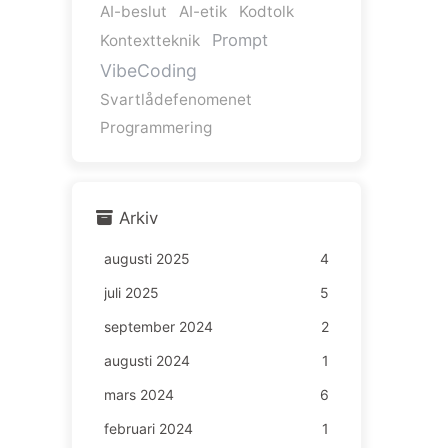
AI-beslut
AI-etik
Kodtolk
Prompt
Kontextteknik
VibeCoding
Svartlådefenomenet
Programmering
Arkiv
augusti 2025
4
juli 2025
5
september 2024
2
augusti 2024
1
mars 2024
6
februari 2024
1