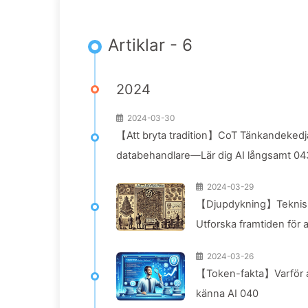
Artiklar - 6
2024
2024-03-30
【Att bryta tradition】CoT Tänkandekedja: Gö
databehandlare—Lär dig AI långsamt 04
2024-03-29
【Djupdykning】Tekniska s
Utforska framtiden för ar
2024-03-26
【Token-fakta】Varför av
känna AI 040