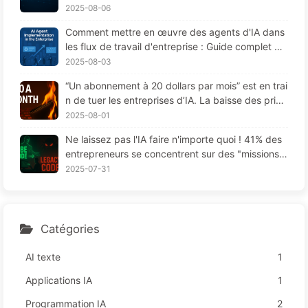
ar les entreprises "oublient" souvent aux moment
2025-08-06
s cruciaux, permettant ainsi à leurs concurrents
Comment mettre en œuvre des agents d'IA dans
d'améliorer leur performance de 90 % ? — Appre
les flux de travail d'entreprise : Guide complet po
ndre lentement l'IA 169
ur 2025 —— Apprenez l'IA lentement 166
2025-08-03
“Un abonnement à 20 dollars par mois” est en trai
n de tuer les entreprises d’IA. La baisse des prix
des Tokens est une illusion, la vraie dépense en I
2025-08-01
A, c'est votre cupidité - Apprendre l'IA 164
Ne laissez pas l'IA faire n'importe quoi ! 41% des
entrepreneurs se concentrent sur des "missions r
ouges", une technologie insuffisante provoque da
2025-07-31
vantage de souffrances chez les employés — Ap
prenez à apprivoiser l'IA 163
Catégories
AI texte
1
Applications IA
1
Programmation IA
2