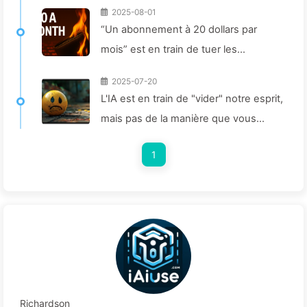
2025-08-01
“Un abonnement à 20 dollars par
mois” est en train de tuer les
entreprises d’IA. La baisse des prix
2025-07-20
des Tokens est une illusion, la vraie
L'IA est en train de "vider" notre esprit,
dépense en IA, c'est votre cupidité -
mais pas de la manière que vous
Apprendre l'IA 164
imaginez - Apprenez l'IA lentement
1
160
Richardson