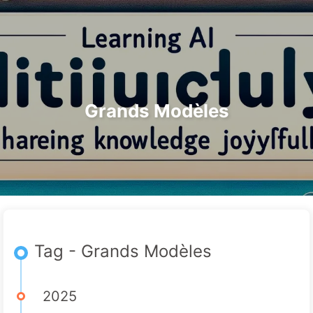
Rechercher
Accueil
Archives
Tags
Le Chemin vers la Transformation par l'IA
Catégories
Liens
À propos
🇫🇷 Français
Grands Modèles
Tag - Grands Modèles
2025