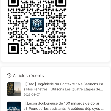
Articles récents
【Trad】Ingénierie du Contexte : Ne Saturons Pa
s Nos Fenêtres ! Utilisons Les Quatre Étapes de R
édaction, Filtrage, Compression et Isolation, Évito
2025-08-07
ns Les Perturbations Toxiques et Gardons le Bruit
【Leçon douloureuse de 100 milliards de dollar
à L'extérieur — Apprenons Lentement L'IA170
s】Pourquoi les assistants IA coûteux déployés p