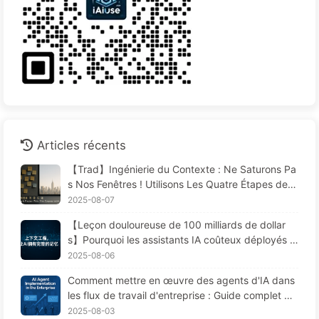
Articles récents
【Trad】Ingénierie du Contexte : Ne Saturons Pa
s Nos Fenêtres ! Utilisons Les Quatre Étapes de R
édaction, Filtrage, Compression et Isolation, Évito
2025-08-07
ns Les Perturbations Toxiques et Gardons le Bruit
【Leçon douloureuse de 100 milliards de dollar
à L'extérieur — Apprenons Lentement L'IA170
s】Pourquoi les assistants IA coûteux déployés p
ar les entreprises "oublient" souvent aux moment
2025-08-06
s cruciaux, permettant ainsi à leurs concurrents
Comment mettre en œuvre des agents d'IA dans
d'améliorer leur performance de 90 % ? — Appre
les flux de travail d'entreprise : Guide complet po
ndre lentement l'IA 169
ur 2025 —— Apprenez l'IA lentement 166
2025-08-03