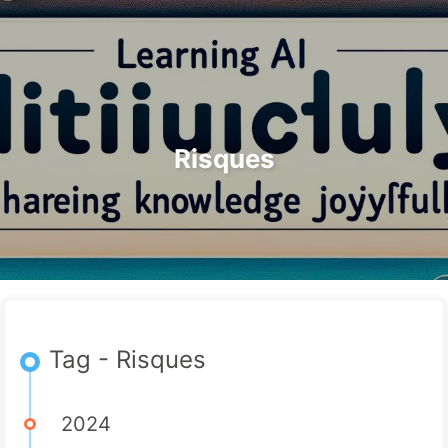
Rechercher
Accueil
Archives
Tags
Le Chemin vers la Transformation par l'IA
Catégories
Liens
À propos
🇫🇷 Français
Risques
Tag - Risques
2024