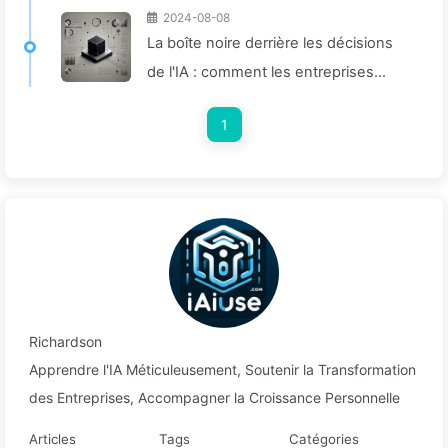
2024-08-08
La boîte noire derrière les décisions
de l'IA : comment les entreprises
peuvent éviter les pièges intelligents
1
et remodeler leurs processus
décisionnels – Apprenez lentement
l'IA 136
Richardson
Apprendre l'IA Méticuleusement, Soutenir la Transformation
des Entreprises, Accompagner la Croissance Personnelle
Articles
Tags
Catégories