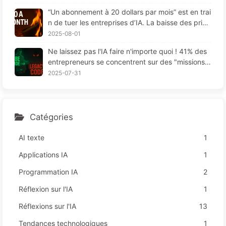
“Un abonnement à 20 dollars par mois” est en trai
n de tuer les entreprises d’IA. La baisse des prix
des Tokens est une illusion, la vraie dépense en I
2025-08-01
A, c'est votre cupidité - Apprendre l'IA 164
Ne laissez pas l'IA faire n'importe quoi ! 41% des
entrepreneurs se concentrent sur des "missions r
ouges", une technologie insuffisante provoque da
2025-07-31
vantage de souffrances chez les employés — Ap
prenez à apprivoiser l'IA 163
Catégories
AI texte
1
Applications IA
1
Programmation IA
2
Réflexion sur l'IA
1
Réflexions sur l'IA
13
Tendances technologiques
1