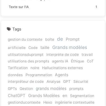
Texte sur l'IA
1
Tags
de
Prompt
gestion du contexte
boîte
Grands modèles
taille
artificielle
Code
utilisationsduprompt
interprète de code
travail
utilisations des prompts
agents IA
Éthique
CoT
Tarification
noire
Hallucinations externes
Agents
données
Programmation
interpréteur de code
Analyse
GPT
Sécurité
grands modèles
GPTs
Gestion
prompts
ChatGPT
Grands Modèles
en
Segmentation
gestionducontexte
Hexo
ingénierie contextuelle