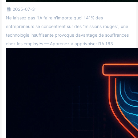
2025-07-31
Ne laissez pas l'IA faire n'importe quoi ! 41% des
entrepreneurs se concentrent sur des "missions rouges", une
technologie insuffisante provoque davantage de souffrances
chez les employés — Apprenez à apprivoiser l'IA 163