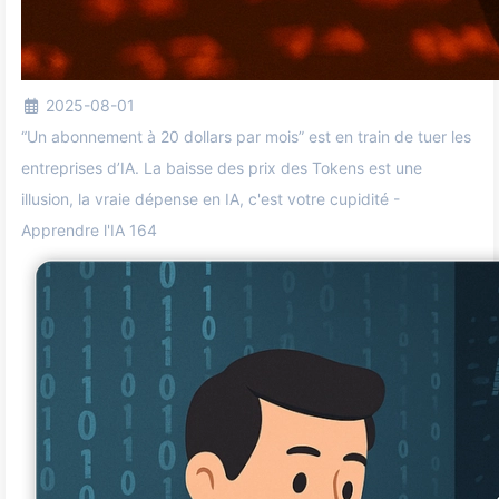
2025-08-01
“Un abonnement à 20 dollars par mois” est en train de tuer les
entreprises d’IA. La baisse des prix des Tokens est une
illusion, la vraie dépense en IA, c'est votre cupidité -
Apprendre l'IA 164