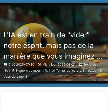
Rechercher
Accueil
Archives
Tags
Le Chemin vers la Transformation par l'IA
Catégories
Liens
À propos
🇫🇷 Français
L'IA est en train de "vider"
notre esprit, mais pas de la
manière que vous imaginez -
Apprenez l'IA lentement 160
Créé
2025-07-20
|
Mis à jour
2025-08-21
|
Texte sur
l'IA
|
Nombre de mots:
1.4k
|
Temps de lecture:
8minutes
|
Vues de page:
8