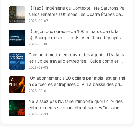
【Trad】Ingénierie du Contexte : Ne Saturons Pa
s Nos Fenêtres ! Utilisons Les Quatre Étapes de R
édaction, Filtrage, Compression et Isolation, Évito
2025-08-07
ns Les Perturbations Toxiques et Gardons le Bruit
【Leçon douloureuse de 100 milliards de dollar
à L'extérieur — Apprenons Lentement L'IA170
s】Pourquoi les assistants IA coûteux déployés p
ar les entreprises "oublient" souvent aux moment
2025-08-06
s cruciaux, permettant ainsi à leurs concurrents
Comment mettre en œuvre des agents d'IA dans
d'améliorer leur performance de 90 % ? — Appre
les flux de travail d'entreprise : Guide complet po
ndre lentement l'IA 169
ur 2025 —— Apprenez l'IA lentement 166
2025-08-03
“Un abonnement à 20 dollars par mois” est en trai
n de tuer les entreprises d’IA. La baisse des prix
des Tokens est une illusion, la vraie dépense en I
2025-08-01
A, c'est votre cupidité - Apprendre l'IA 164
Ne laissez pas l'IA faire n'importe quoi ! 41% des
entrepreneurs se concentrent sur des "missions r
ouges", une technologie insuffisante provoque da
2025-07-31
vantage de souffrances chez les employés — Ap
prenez à apprivoiser l'IA 163