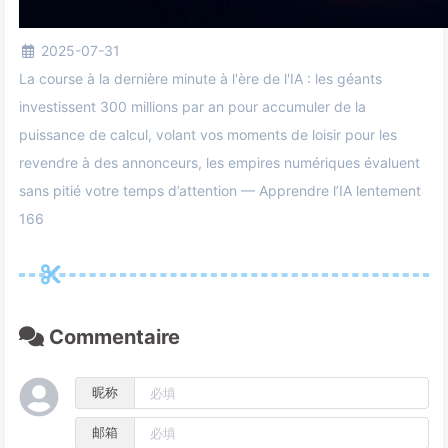
2025-07-31
La course à la dernière minute à l'ère de l'IA : les géants
investissent 300 millions par an pour accumuler de la
puissance de calcul, volant vos moments de loisir pour les
revendre à des annonceurs, les empires numériques évaluent
sans pitié votre temps d’attention — Apprendre l’IA lentement
166
Commentaire
昵称
邮箱