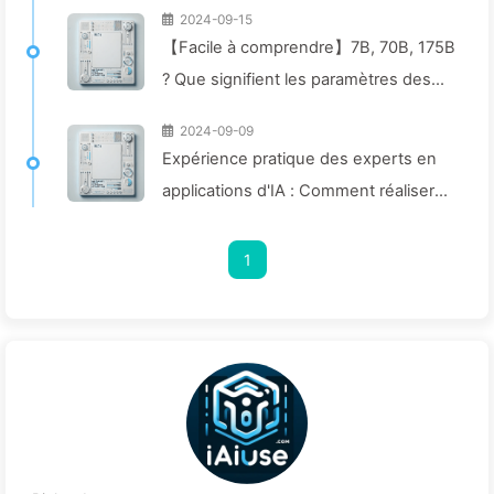
2024-09-15
【Facile à comprendre】7B, 70B, 175B
? Que signifient les paramètres des
modèles IA ? Comment choisir le bon
2024-09-09
modèle pour l'entreprise ? —
Expérience pratique des experts en
Apprendre lentement l'IA 142
applications d'IA : Comment réaliser
une transformation numérique
efficace de son blog grâce aux outils
1
intelligents — Apprends l'IA 140