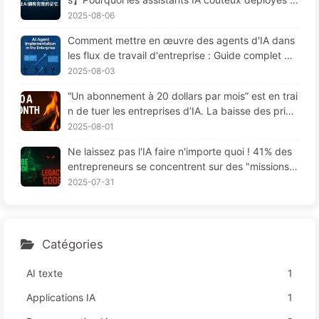
ar les entreprises "oublient" souvent aux moment
2025-08-06
s cruciaux, permettant ainsi à leurs concurrents
Comment mettre en œuvre des agents d'IA dans
d'améliorer leur performance de 90 % ? — Appre
les flux de travail d'entreprise : Guide complet po
ndre lentement l'IA 169
ur 2025 —— Apprenez l'IA lentement 166
2025-08-03
“Un abonnement à 20 dollars par mois” est en trai
n de tuer les entreprises d’IA. La baisse des prix
des Tokens est une illusion, la vraie dépense en I
2025-08-01
A, c'est votre cupidité - Apprendre l'IA 164
Ne laissez pas l'IA faire n'importe quoi ! 41% des
entrepreneurs se concentrent sur des "missions r
ouges", une technologie insuffisante provoque da
2025-07-31
vantage de souffrances chez les employés — Ap
prenez à apprivoiser l'IA 163
Catégories
AI texte
1
Applications IA
1