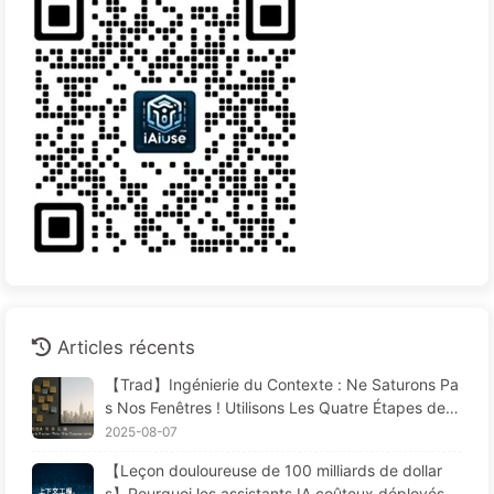
Articles récents
【Trad】Ingénierie du Contexte : Ne Saturons Pa
s Nos Fenêtres ! Utilisons Les Quatre Étapes de R
édaction, Filtrage, Compression et Isolation, Évito
2025-08-07
ns Les Perturbations Toxiques et Gardons le Bruit
【Leçon douloureuse de 100 milliards de dollar
à L'extérieur — Apprenons Lentement L'IA170
s】Pourquoi les assistants IA coûteux déployés p