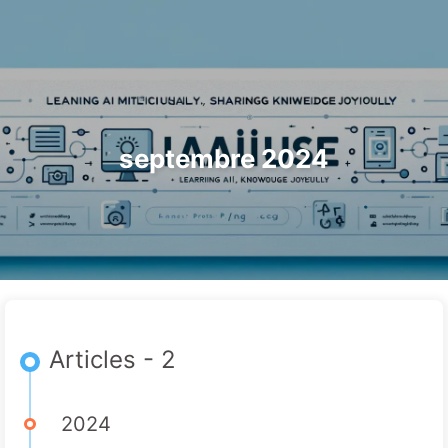
Rechercher
Accueil
Archives
Tags
Le Chemin vers la Transformation par l'IA
Catégories
Liens
À propos
🇫🇷 Français
septembre 2024
Articles - 2
2024