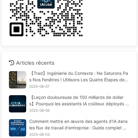
Articles récents
【Trad】Ingénierie du Contexte : Ne Saturons Pa
s Nos Fenêtres ! Utilisons Les Quatre Étapes de R
édaction, Filtrage, Compression et Isolation, Évito
2025-08-07
ns Les Perturbations Toxiques et Gardons le Bruit
【Leçon douloureuse de 100 milliards de dollar
à L'extérieur — Apprenons Lentement L'IA170
s】Pourquoi les assistants IA coûteux déployés p
ar les entreprises "oublient" souvent aux moment
2025-08-06
s cruciaux, permettant ainsi à leurs concurrents
Comment mettre en œuvre des agents d'IA dans
d'améliorer leur performance de 90 % ? — Appre
les flux de travail d'entreprise : Guide complet po
ndre lentement l'IA 169
ur 2025 —— Apprenez l'IA lentement 166
2025-08-03