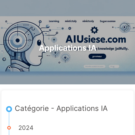
Rechercher
Accueil
Archives
Tags
Le Chemin vers la Transformation par l'IA
Catégories
Liens
À propos
🇫🇷 Français
Applications IA
Catégorie - Applications IA
2024