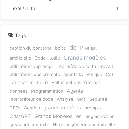
Texte sur l'IA
1
Tags
de
Prompt
gestion du contexte
boîte
Grands modèles
taille
artificielle
Code
utilisationsduprompt
interprète de code
travail
utilisations des prompts
agents IA
Éthique
CoT
Tarification
noire
Hallucinations externes
Agents
données
Programmation
interpréteur de code
Analyse
GPT
Sécurité
grands modèles
GPTs
Gestion
prompts
ChatGPT
Grands Modèles
en
Segmentation
gestionducontexte
Hexo
ingénierie contextuelle