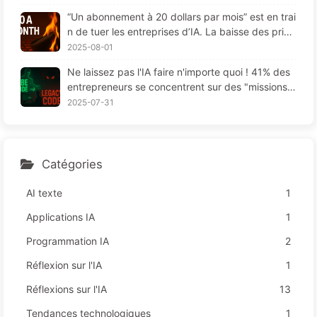
“Un abonnement à 20 dollars par mois” est en trai
n de tuer les entreprises d’IA. La baisse des prix
des Tokens est une illusion, la vraie dépense en I
2025-08-01
A, c'est votre cupidité - Apprendre l'IA 164
Ne laissez pas l'IA faire n'importe quoi ! 41% des
entrepreneurs se concentrent sur des "missions r
ouges", une technologie insuffisante provoque da
2025-07-31
vantage de souffrances chez les employés — Ap
prenez à apprivoiser l'IA 163
Catégories
AI texte
1
Applications IA
1
Programmation IA
2
Réflexion sur l'IA
1
Réflexions sur l'IA
13
Tendances technologiques
1