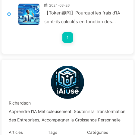
2024-03-26
【Token趣闻】Pourquoi les frais d'IA
sont-ils calculés en fonction des
Tokens ? Explorons ce sujet ! —
1
Apprendre l'IA à Petit Pas 040
Richardson
Apprendre l'IA Méticuleusement, Soutenir la Transformation
des Entreprises, Accompagner la Croissance Personnelle
Articles
Tags
Catégories