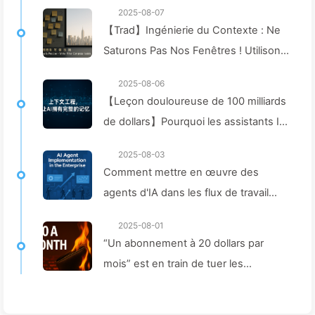
2025-08-07
【Trad】Ingénierie du Contexte : Ne
Saturons Pas Nos Fenêtres ! Utilisons
Les Quatre Étapes de Rédaction,
2025-08-06
Filtrage, Compression et Isolation,
【Leçon douloureuse de 100 milliards
Évitons Les Perturbations Toxiques et
de dollars】Pourquoi les assistants IA
Gardons le Bruit à L'extérieur —
coûteux déployés par les entreprises
Apprenons Lentement L'IA170
2025-08-03
"oublient" souvent aux moments
Comment mettre en œuvre des
cruciaux, permettant ainsi à leurs
agents d'IA dans les flux de travail
concurrents d'améliorer leur
d'entreprise : Guide complet pour
performance de 90 % ? — Apprendre
2025-08-01
2025 —— Apprenez l'IA lentement
“Un abonnement à 20 dollars par
lentement l'IA 169
166
mois” est en train de tuer les
entreprises d’IA. La baisse des prix
des Tokens est une illusion, la vraie