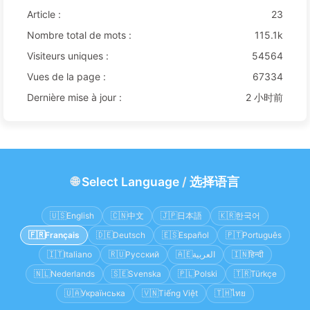
Article :
23
Nombre total de mots :
115.1k
Visiteurs uniques :
54564
Vues de la page :
67334
Dernière mise à jour :
2 小时前
🌐
Select Language
/
选择语言
🇺🇸
English
🇨🇳
中文
🇯🇵
日本語
🇰🇷
한국어
🇫🇷
Français
🇩🇪
Deutsch
🇪🇸
Español
🇵🇹
Português
🇮🇹
Italiano
🇷🇺
Русский
🇦🇪
العربية
🇮🇳
हिन्दी
🇳🇱
Nederlands
🇸🇪
Svenska
🇵🇱
Polski
🇹🇷
Türkçe
🇺🇦
Українська
🇻🇳
Tiếng Việt
🇹🇭
ไทย