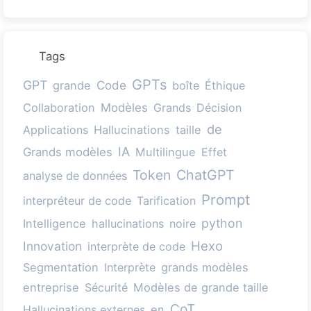
Tags
GPTs
GPT
Code
grande
boîte
Éthique
Collaboration
Modèles
Grands
Décision
de
Applications
Hallucinations
taille
IA
Grands modèles
Multilingue
Effet
Token
ChatGPT
analyse de données
Prompt
interpréteur de code
Tarification
python
Intelligence
hallucinations
noire
Hexo
Innovation
interprète de code
Segmentation
Interprète
grands modèles
entreprise
Sécurité
Modèles de grande taille
CoT
Hallucinations externes
en