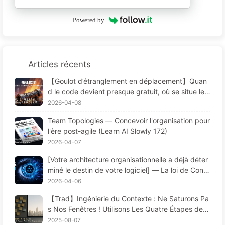
Powered by
Articles récents
【Goulot d’étranglement en déplacement】Quan
d le code devient presque gratuit, où se situe le
goulot d’étranglement du génie logiciel — L’évolut
2026-04-08
ion du génie logiciel à l’ère de l’IA — Apprendre l’I
Team Topologies — Concevoir l'organisation pour
A pas à pas 173
l'ère post-agile (Learn AI Slowly 172)
2026-04-07
[Votre architecture organisationnelle a déjà déter
miné le destin de votre logiciel] — La loi de Conw
ay, une loi fondamentale de la gestion sous-estim
2026-04-06
ée depuis 56 ans La révolution de l’ingénierie logi
【Trad】Ingénierie du Contexte : Ne Saturons Pa
cielle à l’ère de l’IA — Apprendre l’IA progressive
s Nos Fenêtres ! Utilisons Les Quatre Étapes de R
ment 171
édaction, Filtrage, Compression et Isolation, Évito
2025-08-07