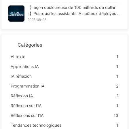
ns Les Perturbations Toxiques et Gardons le Bruit
【Leçon douloureuse de 100 milliards de dollar
à L'extérieur — Apprenons Lentement L'IA170
s】Pourquoi les assistants IA coûteux déployés p
ar les entreprises "oublient" souvent aux moment
2025-08-06
s cruciaux, permettant ainsi à leurs concurrents
d'améliorer leur performance de 90 % ? — Appre
ndre lentement l'IA 169
Catégories
AI texte
1
Applications IA
1
IA réflexion
1
Programmation IA
2
Réflexion IA
2
Réflexion sur l'IA
1
Réflexions sur l'IA
13
Tendances technologiques
1