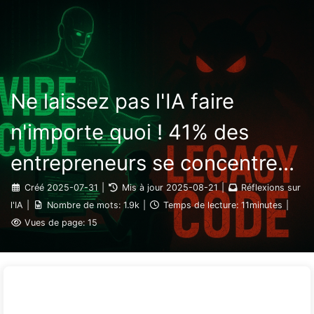
Rechercher
Accueil
Archives
Tags
Le Chemin vers la Transformation par l'IA
Catégories
Liens
À propos
🇫🇷 Français
Ne laissez pas l'IA faire
n'importe quoi ! 41% des
entrepreneurs se concentrent
sur des "missions rouges",
Créé
2025-07-31
|
Mis à jour
2025-08-21
|
Réflexions sur
l'IA
|
Nombre de mots:
1.9k
|
Temps de lecture:
11minutes
|
une technologie insuffisante
Vues de page:
15
provoque davantage de
souffrances chez les