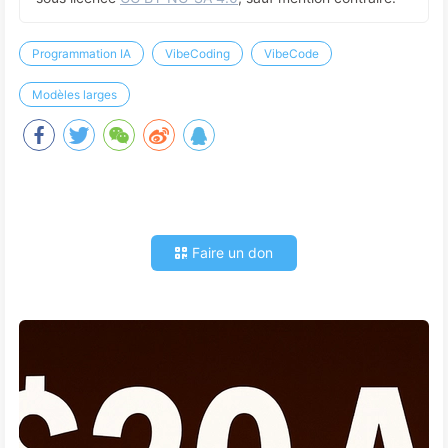
Programmation IA
VibeCoding
VibeCode
Modèles larges
Faire un don