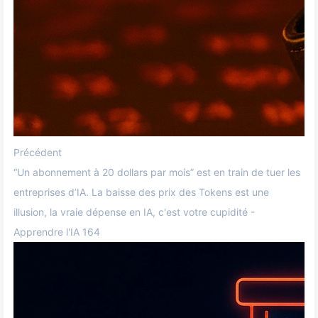
Précédent
“Un abonnement à 20 dollars par mois” est en train de tuer les
entreprises d’IA. La baisse des prix des Tokens est une
illusion, la vraie dépense en IA, c'est votre cupidité -
Apprendre l'IA 164