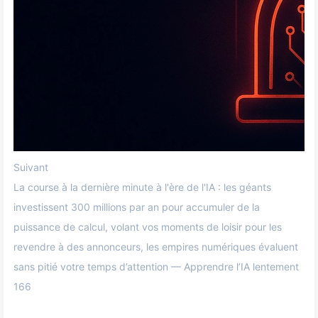
Suivant
La course à la dernière minute à l'ère de l'IA : les géants
investissent 300 millions par an pour accumuler de la
puissance de calcul, volant vos moments de loisir pour les
revendre à des annonceurs, les empires numériques évaluent
sans pitié votre temps d’attention — Apprendre l’IA lentement
166